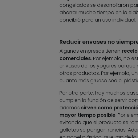
congelados se desarrollaron par
ahorrar mucho tiempo en la elabo
concibió para un uso individual.
Reducir envases no siempre 
Algunas empresas tienen
recelo
comerciales
. Por ejemplo, no e
envases de los yogures porque 
otros productos. Por ejemplo, u
cuanto más grueso sea el plásti
Por otra parte, hay muchos caso
cumplen la función de servir como
además
sirven como protecció
mayor tiempo posible
. Por eje
evitando que el producto se romp
galletas se pongan rancias. Ademá
en papel plástico, que impide la