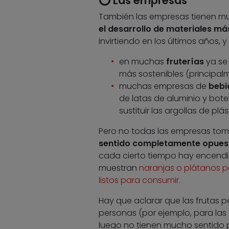
⭕ Las empresas
También las empresas tienen mu
el desarrollo de materiales má
invirtiendo en los últimos años,
en muchas
fruterías
ya se 
más sostenibles (principal
muchas empresas de
bebi
de latas de aluminio y bot
sustituir las argollas de pl
Pero no todas las empresas tom
sentido completamente opues
cada cierto tiempo hay encend
muestran
naranjas o plátanos p
listos para consumir
.
Hay que aclarar que las frutas p
personas (por ejemplo, para las
luego no tienen mucho sentido pa