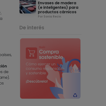
Envases de madera
(e inteligentes) para
productos cárnicos
,
Por Sonia Recio
la
De interés
países,
ción
es de
rne).
los