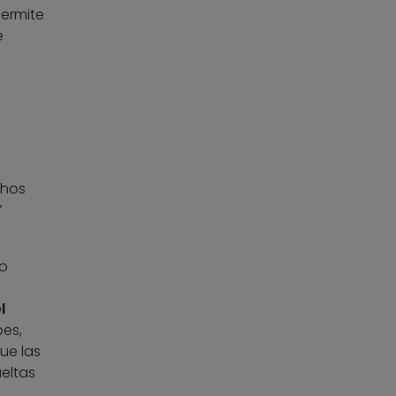
permite
e
chos
”
lo
l
pes,
ue las
ueltas