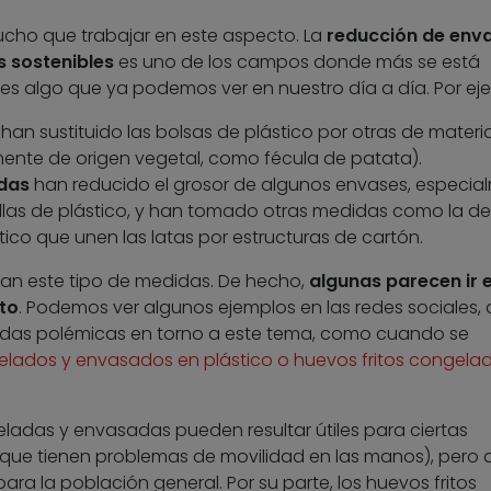
cho que trabajar en este aspecto. La
reducción de env
s sostenibles
es uno de los campos donde más se está
 y es algo que ya podemos ver en nuestro día a día. Por ej
han sustituido las bolsas de plástico por otras de materi
mente de origen vegetal, como fécula de patata).
das
han reducido el grosor de algunos envases, especia
ellas de plástico, y han tomado otras medidas como la de
ástico que unen las latas por estructuras de cartón.
an este tipo de medidas. De hecho,
algunas parecen ir 
to
. Podemos ver algunos ejemplos en las redes sociales,
idas polémicas en torno a este tema, como cuando se
elados y envasados en plástico o huevos fritos congela
eladas y envasadas pueden resultar útiles para ciertas
 que tienen problemas de movilidad en las manos), pero
ra la población general. Por su parte, los huevos fritos