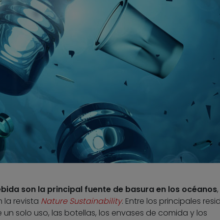
bida son la principal fuente de basura en los océanos
 la revista
Nature Sustainability
. Entre los principales res
un solo uso, las botellas, los envases de comida y los