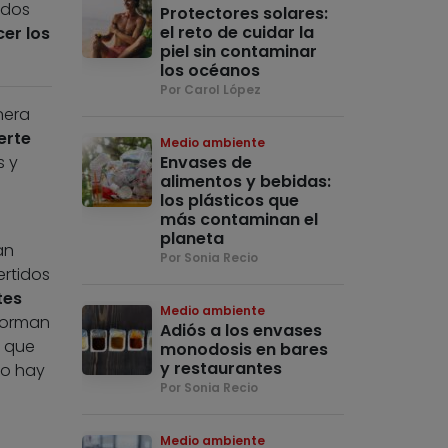
ados
Protectores solares:
el reto de cuidar la
er los
piel sin contaminar
los océanos
Por Carol López
nera
erte
Medio ambiente
s y
Envases de
alimentos y bebidas:
los plásticos que
más contaminan el
planeta
an
Por Sonia Recio
rtidos
tes
Medio ambiente
 forman
Adiós a los envases
lo que
monodosis en bares
y restaurantes
no hay
Por Sonia Recio
Medio ambiente