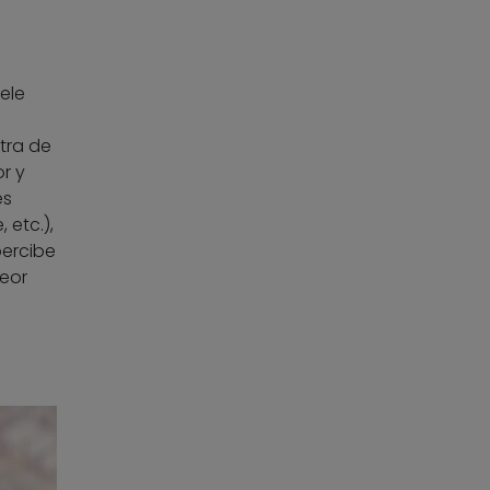
ele
s
tra de
or y
es
 etc.),
percibe
peor