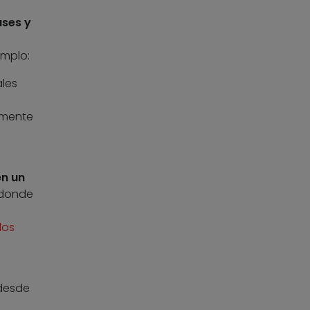
ases y
emplo:
ales
lmente
en un
 donde
dos
 desde