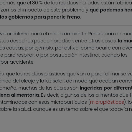
además que el 80 % de los residuos hallados están fabric
nalizamos el impacto de este problema y
qué podemos hac
los gobiernos para ponerle freno.
ave problema para el medio ambiente. Preocupan de ma
Estos desechos pueden producir, entre otras cosas,
la mu
as causas; por ejemplo, por asfixia, como ocurre con ave
 para respirar, o por obstrucción intestinal, cuando los
 por accidente.
, que los residuos plásticos que van a parar al mar se v
ica del oleaje y la luz solar, de modo que acaban conve
tamaño, muchas de las cuales son
ingeridas por diferen
dena alimentaria
. Es decir, algunos de los alimentos que
ontaminados con esas micropartículas (
microplásticos
), 
sobre la salud, aunque es un tema sobre el que todavía 