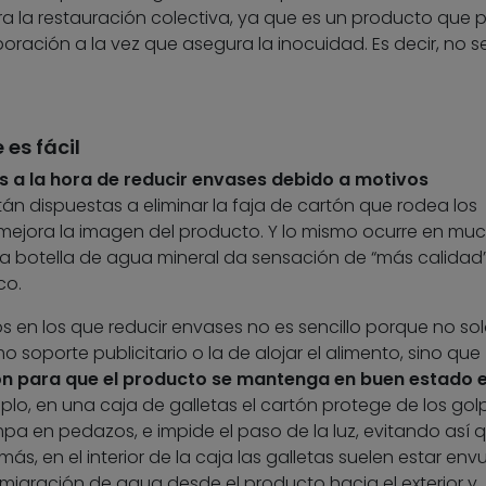
a la restauración colectiva, ya que es un producto que 
ración a la vez que asegura la inocuidad. Es decir, no s
es fácil
s a la hora de reducir envases debido a motivos
stán dispuestas a eliminar la faja de cartón que rodea los
mejora la imagen del producto. Y lo mismo ocurre en mu
na botella de agua mineral da sensación de “más calidad
co.
s en los que reducir envases no es sencillo porque no so
 soporte publicitario o la de alojar el alimento, sino que
n para que el producto se mantenga en buen estado e
mplo, en una caja de galletas el cartón protege de los gol
a en pedazos, e impide el paso de la luz, evitando así q
s, en el interior de la caja las galletas suelen estar env
 migración de agua desde el producto hacia el exterior y