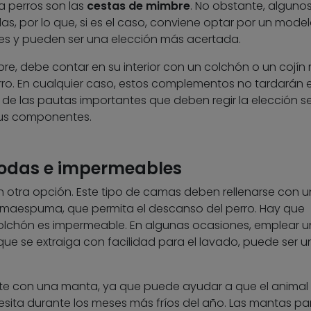
 perros son las
cestas de mimbre
. No obstante, alguno
s, por lo que, si es el caso, conviene optar por un mode
ntes y pueden ser una elección más acertada.
e, debe contar en su interior con un colchón o un cojín 
rro. En cualquier caso, estos complementos no tardarán 
 de las pautas importantes que deben regir la elección se
sus componentes.
modas e impermeables
 otra opción. Este tipo de camas deben rellenarse con u
maespuma, que permita el descanso del perro. Hay que
lchón es impermeable. En algunas ocasiones, emplear 
e se extraiga con facilidad para el lavado, puede ser u
e con una manta, ya que puede ayudar a que el animal
esita durante los meses más fríos del año. Las mantas pa