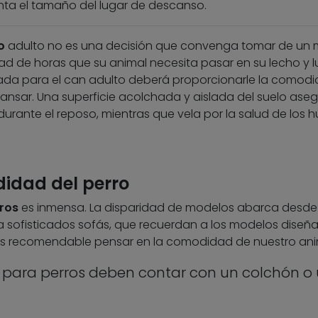
nta el tamaño del lugar de descanso.
o
adulto no es una decisión que convenga tomar de un
dad de horas que su animal necesita pasar en su lecho y l
da para el can adulto deberá proporcionarle la comod
ansar. Una superficie acolchada y aislada del suelo ase
durante el reposo, mientras que vela por la salud de los 
didad del perro
ros
es inmensa. La disparidad de modelos abarca desde
sofisticados sofás, que recuerdan a los modelos diseñ
 es recomendable pensar en la comodidad de nuestro ani
 para perros deben contar con un colchón o