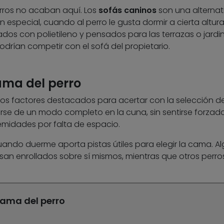
rros no acaban aquí. Los
sofás caninos
son una alternat
 especial, cuando al perro le gusta dormir a cierta altura
ados con polietileno y pensados para las terrazas o jardin
odrían competir con el sofá del propietario.
ama del perro
los factores destacados para acertar con la selección de
arse de un modo completo en la cuna, sin sentirse forzad
emidades por falta de espacio.
uando duerme aporta pistas útiles para elegir la cama. A
n enrollados sobre sí mismos, mientras que otros perro
cama del perro