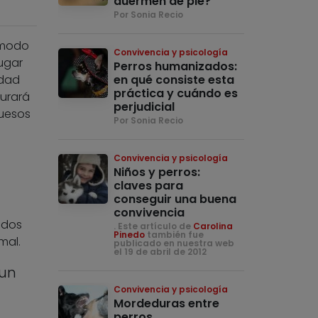
duermen de pie?
Por Sonia Recio
 modo
Convivencia y psicología
ugar
Perros humanizados:
idad
en qué consiste esta
práctica y cuándo es
gurará
perjudicial
huesos
Por Sonia Recio
Convivencia y psicología
Niños y perros:
claves para
conseguir una buena
convivencia
ados
. Este artículo de
Carolina
Pinedo
también fue
mal.
publicado en nuestra web
el 19 de abril de 2012
 un
Convivencia y psicología
Mordeduras entre
perros,