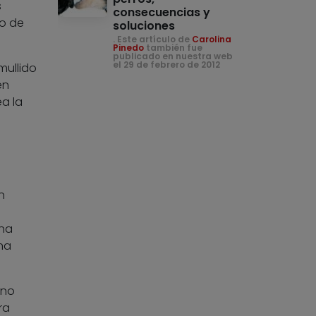
s
consecuencias y
lo de
soluciones
. Este artículo de
Carolina
Pinedo
también fue
publicado en nuestra web
el 29 de febrero de 2012
mullido
en
a la
n
una
na
 no
ra