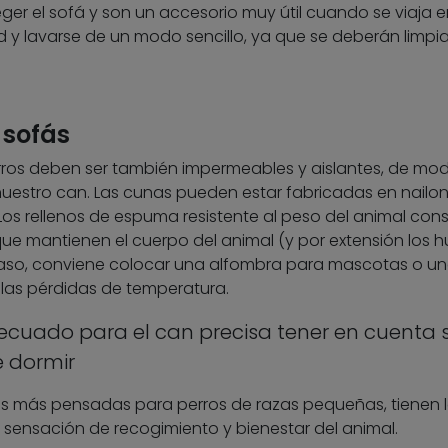
er el sofá y son un accesorio muy útil cuando se viaja e
d y lavarse de un modo sencillo, ya que se deberán limpi
 sofás
ros deben ser también impermeables y aislantes, de mo
a nuestro can. Las cunas pueden estar fabricadas en nailon
 Los rellenos de espuma resistente al peso del animal con
 que mantienen el cuerpo del animal (y por extensión los 
 caso, conviene colocar una alfombra para mascotas o u
las pérdidas de temperatura.
decuado para el can precisa tener en cuenta 
 dormir
es más pensadas para perros de razas pequeñas, tienen 
a sensación de recogimiento y bienestar del animal.