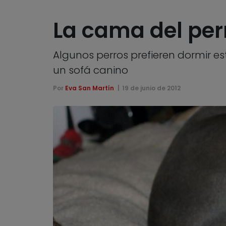
La cama del per
Algunos perros prefieren dormir es
un sofá canino
Por
Eva San Martín
19 de junio de 2012