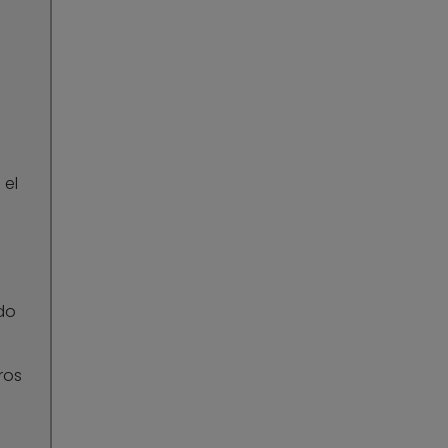
l
 el
do
ros