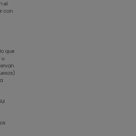
n el
ar con
do que
 u
servan
huesos)
na
su
los