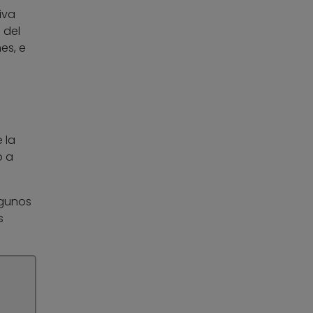
iva
 del
es, e
 la
o a
lgunos
s