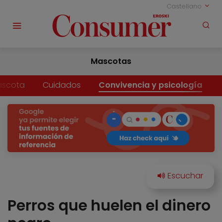
Castellano
Mascotas
ascota
Cuidados
Convivencia y psicología
Perros que huelen el dinero