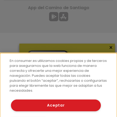
App del Camino de Santiago
×
Más información
¿Quiénes somos?
En consumer.es utilizamos cookies propias y de terceros
Hemeroteca
para asegurarnos que la web funciona de manera
correcta y ofrecerte una mejor experiencia de
Contacto
navegación. Puedes aceptar todas las cookies
pulsando el botón “aceptar”, rechazarlas o configurarlas
Prensa
para elegir libremente las que mejor se adaptan a tus
Corpus Lingüístico Consumer
necesidades.
© Fundación EROSKI
Aceptar
Aviso legal
Políticas de privacidad
Políticas de cookies