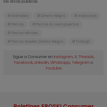
las arcas públicas.
Animales
Dinero Negro
mascotas
Perros
Perros En Aeropuertos
Perros Héroes
Perros Huelen Dinero Negro
Trabajo
Sigue a Consumer en
Instagram
,
X
,
Threads
,
Facebook
,
Linkedin
,
Whatsapp
,
Telegram
o
Youtube
Boletines EROSKI Consumer