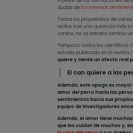
A pesar de las afirmaciones de 
dudas de
los intensos sentimien
Todos los propietarios de canes
recibe tras una ausencia más o
canino, no es extraño sentirse 
Tampoco todos los científicos c
estudio publicado en la revista
quiere y siente un afecto real
El can quiere a las 
Además,
este apego es mayor 
amor del perro hacia las perso
sentimientos hacia sus propio
equipo de investigadores enca
Además,
el amor tiene mucha
que les cuidan de muchos y, e
la cara del perro
a sus dueños e