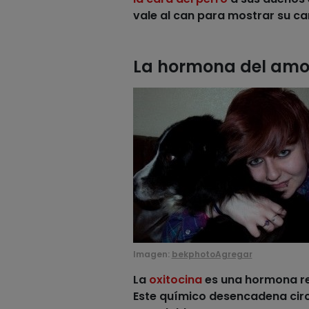
vale al can para mostrar su ca
La hormona del amor
Imagen:
bekphotoAgregar
La
oxitocina
es
una hormona re
Este químico desencadena circ