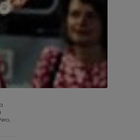
na
a
Pero,