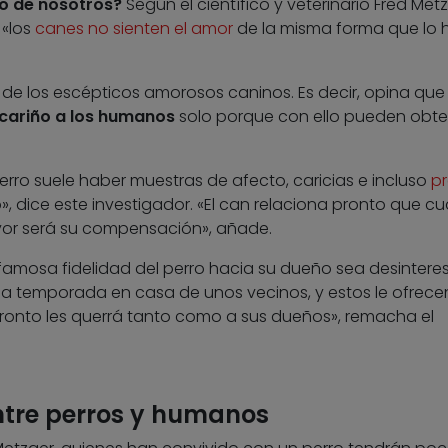
go de nosotros?
Según el científico y veterinario Fred Metz
 «los
canes no sienten el amor
de la misma forma que lo 
de los escépticos amorosos caninos. Es decir, opina qu
 cariño a los humanos
solo porque con ello pueden obte
perro suele haber muestras de afecto, caricias e incluso
p
, dice este investigador. «El can relaciona pronto que c
or será su compensación», añade.
famosa fidelidad del perro hacia su dueño sea desintere
na temporada en casa de unos vecinos, y estos le ofrecen
ronto les querrá tanto como a sus dueños», remacha el
tre perros y humanos