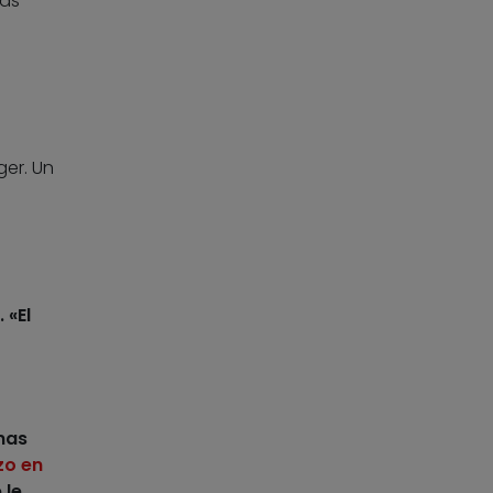
cas
er. Un
. «El
nas
zo en
 le