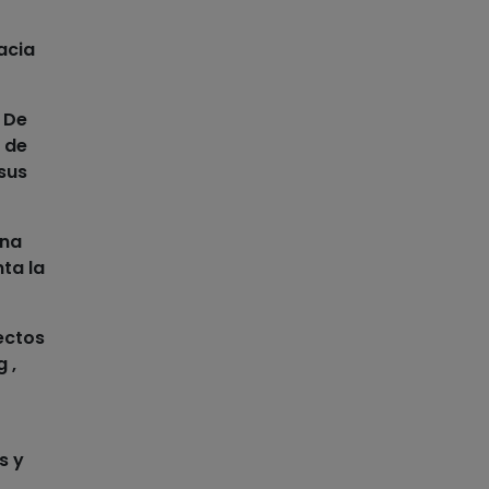
acia
. De
 de
sus
una
ta la
ectos
 ,
s y