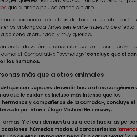
Metzger, quienes han convivido con un perro tendrán po
tos
que el amigo peludo ofrece a diario.
 han experimentado la efusividad con la que el animal les
 menos prolongada. Antes semejante muestra de afecto
una persona afortunada, y muy querida.
omparten la visión de amor interesado del perro de Metzg
 ‘Journal of Comparative Psychology’
concluye que
el can
 por los humanos
.
personas más que a otros animales
del que son capaces de sentir hacia otros congéneres
nas que le cuidan es incluso más intenso que los
s hermanos y compañeros de la camada», concluye el
bezado por el neurólogo Michael Hennessey.
s formas
. Y el can demuestra su afecto hacia las perso
n ocasiones, húmedos modos. El característico
lameta
s uno de ellos: un mojado beso (sin carga sexual) que