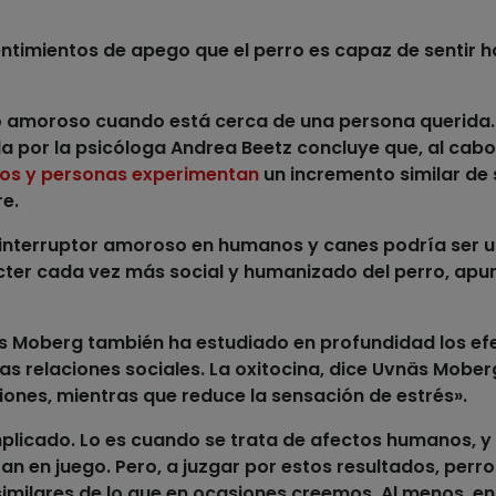
sentimientos de apego que el perro es capaz de sentir h
co amoroso cuando está cerca de una persona querida
a por la psicóloga Andrea Beetz concluye que, al cabo
os y personas experimentan
un incremento similar de 
re.
interruptor amoroso en humanos y canes
podría ser 
ter cada vez más social y humanizado del perro, apun
s Moberg también ha estudiado en profundidad los ef
 relaciones sociales. La oxitocina, dice Uvnäs Moberg
ones, mientras que reduce la sensación de estrés».
mplicado. Lo es cuando se trata de afectos humanos, y
n en juego. Pero, a juzgar por estos resultados,
perro
imilares
de lo que en ocasiones creemos.
Al menos, en