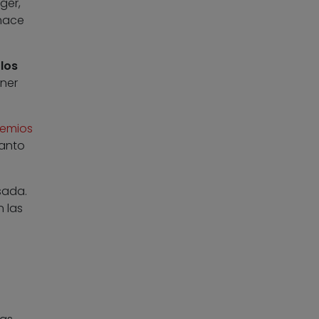
ger,
hace
e
los
ner
remios
uanto
sada.
 las