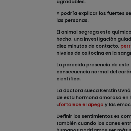
agradables.
Y podría explicar los fuertes 
las personas.
El animal segrega este quími
hecho, una investigación guiad
diez minutos de contacto,
perr
niveles de oxitocina en la sang
La parecida presencia de este
consecuencia normal del carác
científica.
La doctora sueca Kerstin Uvnä
de esta hormona amorosa en las
«
fortalece el apego
y las emoci
Definir los sentimientos es co
también cuando los canes entra
humanos podríamos ser más s