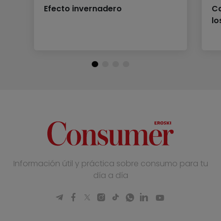
Efecto invernadero
Ca
lo
Información útil y práctica sobre consumo para tu
día a día