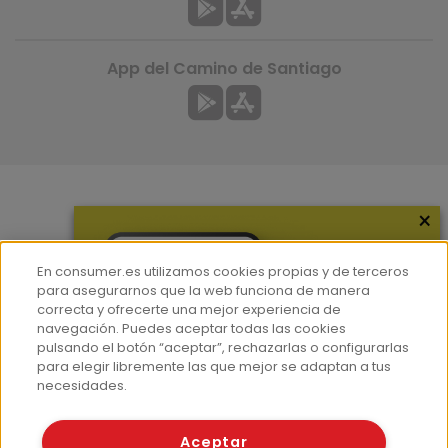
App del Camino de Santiago
×
Más información
¿Quiénes somos?
En consumer.es utilizamos cookies propias y de terceros
Hemeroteca
para asegurarnos que la web funciona de manera
correcta y ofrecerte una mejor experiencia de
Contacto
navegación. Puedes aceptar todas las cookies
pulsando el botón “aceptar”, rechazarlas o configurarlas
Prensa
para elegir libremente las que mejor se adaptan a tus
Corpus Lingüístico Consumer
necesidades.
© Fundación EROSKI
Aceptar