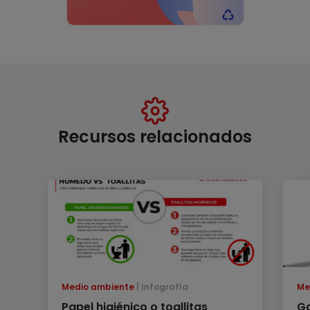
Recursos relacionados
Medio ambiente
Infografía
Me
Papel higiénico o toallitas
Ga