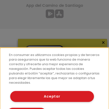
App del Camino de Santiago
×
Más información
¿Quiénes somos?
En consumer.es utilizamos cookies propias y de terceros
Hemeroteca
para asegurarnos que la web funciona de manera
correcta y ofrecerte una mejor experiencia de
Contacto
navegación. Puedes aceptar todas las cookies
pulsando el botón “aceptar”, rechazarlas o configurarlas
Prensa
para elegir libremente las que mejor se adaptan a tus
Corpus Lingüístico Consumer
necesidades.
© Fundación EROSKI
Aceptar
Aviso legal
Políticas de privacidad
Políticas de cookies