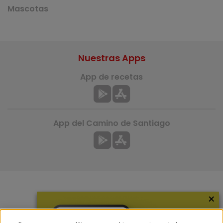
Mascotas
Nuestras Apps
App de recetas
App del Camino de Santiago
×
Más información
¿Quiénes somos?