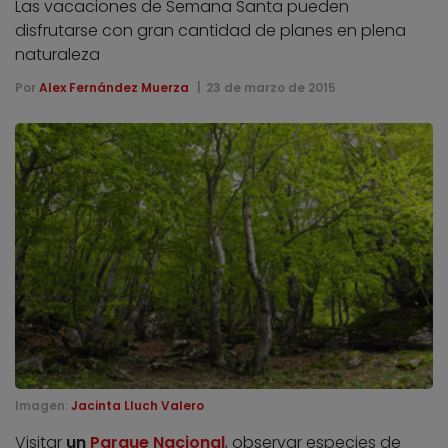
Las vacaciones de Semana Santa pueden
disfrutarse con gran cantidad de planes en plena
naturaleza
Por
Alex Fernández Muerza
23 de marzo de 2015
Imagen:
Jacinta Lluch Valero
Visitar
un
Parque Nacional
, observar especies de