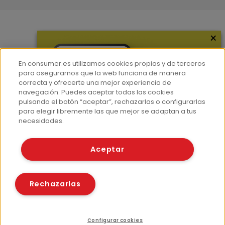
×
Más información
¿Quiénes somos?
En consumer.es utilizamos cookies propias y de terceros
Hemeroteca
para asegurarnos que la web funciona de manera
correcta y ofrecerte una mejor experiencia de
Contacto
navegación. Puedes aceptar todas las cookies
pulsando el botón “aceptar”, rechazarlas o configurarlas
Prensa
para elegir libremente las que mejor se adaptan a tus
Corpus Lingüístico Consumer
necesidades.
© Fundación EROSKI
Aceptar
Aviso legal
Políticas de privacidad
Políticas de cookies
Rechazarlas
Configurar cookies