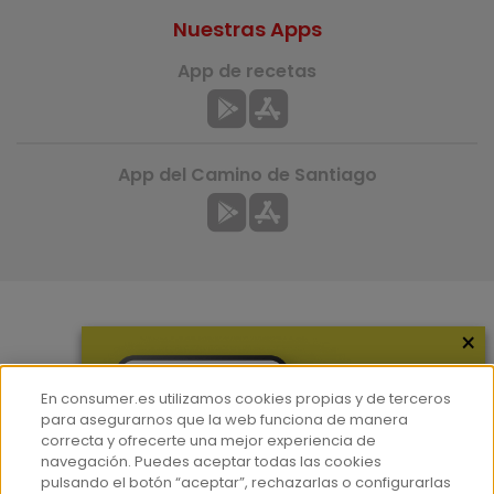
Nuestras Apps
App de recetas
App del Camino de Santiago
×
Más información
¿Quiénes somos?
En consumer.es utilizamos cookies propias y de terceros
Hemeroteca
para asegurarnos que la web funciona de manera
correcta y ofrecerte una mejor experiencia de
Contacto
navegación. Puedes aceptar todas las cookies
pulsando el botón “aceptar”, rechazarlas o configurarlas
Prensa