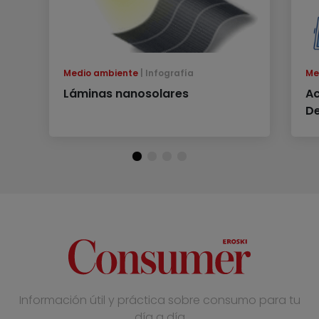
Medio ambiente
Infografía
Me
Láminas nanosolares
Ac
De
Información útil y práctica sobre consumo para tu
día a día