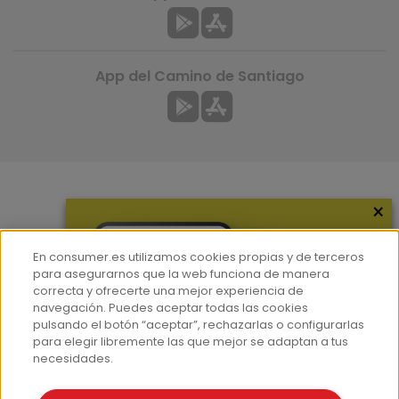
App del Camino de Santiago
×
Más información
¿Quiénes somos?
En consumer.es utilizamos cookies propias y de terceros
Hemeroteca
para asegurarnos que la web funciona de manera
correcta y ofrecerte una mejor experiencia de
Contacto
navegación. Puedes aceptar todas las cookies
pulsando el botón “aceptar”, rechazarlas o configurarlas
Prensa
para elegir libremente las que mejor se adaptan a tus
Corpus Lingüístico Consumer
necesidades.