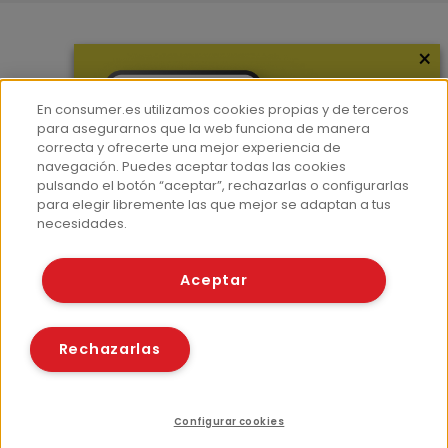
×
Más información
¿Quiénes somos?
En consumer.es utilizamos cookies propias y de terceros
Hemeroteca
para asegurarnos que la web funciona de manera
correcta y ofrecerte una mejor experiencia de
Contacto
navegación. Puedes aceptar todas las cookies
pulsando el botón “aceptar”, rechazarlas o configurarlas
Prensa
para elegir libremente las que mejor se adaptan a tus
Corpus Lingüístico Consumer
necesidades.
© Fundación EROSKI
Aceptar
Aviso legal
Políticas de privacidad
Políticas de cookies
Rechazarlas
Configurar cookies