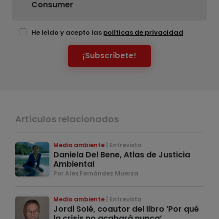
Consumer
He leído y acepto las
políticas de privacidad
¡Subscríbete!
Artículos relacionados
Medio ambiente
Entrevista
Daniela Del Bene, Atlas de Justicia
Ambiental
Por Alex Fernández Muerza
Medio ambiente
Entrevista
Jordi Solé, coautor del libro ‘Por qué
la crisis no acabará nunca’