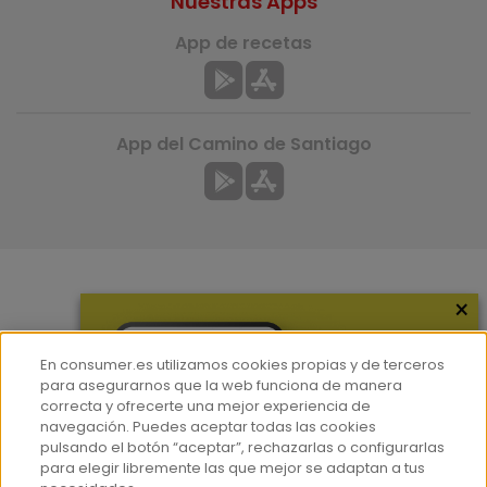
Nuestras Apps
App de recetas
App del Camino de Santiago
×
Más información
¿Quiénes somos?
En consumer.es utilizamos cookies propias y de terceros
Hemeroteca
para asegurarnos que la web funciona de manera
correcta y ofrecerte una mejor experiencia de
Contacto
navegación. Puedes aceptar todas las cookies
pulsando el botón “aceptar”, rechazarlas o configurarlas
Prensa
para elegir libremente las que mejor se adaptan a tus