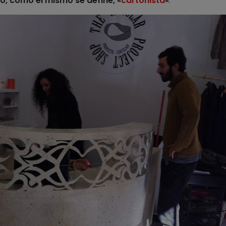
o, como él mismo se define, «
cartonista
«
.