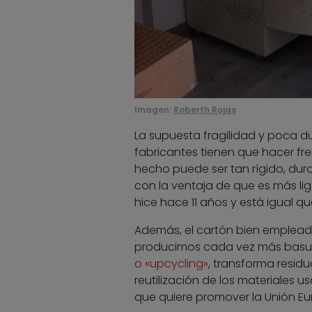
Imagen:
Roberth Rojas
La supuesta fragilidad y poca du
fabricantes tienen que hacer fr
hecho puede ser tan rígido, dur
con la ventaja de que es más lig
hice hace 11 años y está igual q
Además, el cartón bien emplea
producimos cada vez más basura,
o «upcycling»
, transforma resid
reutilización de los materiales
que quiere promover la Unión Eu