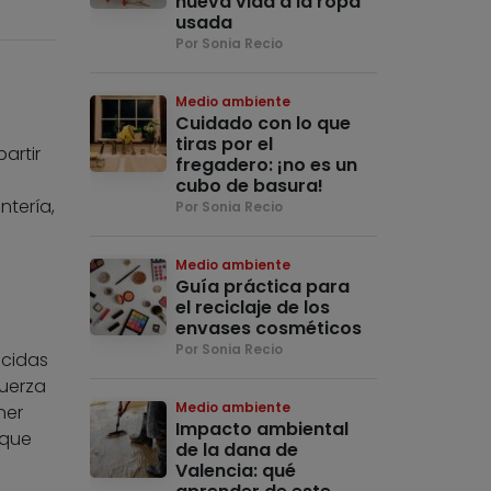
nueva vida a la ropa
usada
Por Sonia Recio
Medio ambiente
Cuidado con lo que
tiras por el
artir
fregadero: ¡no es un
cubo de basura!
ntería,
Por Sonia Recio
Medio ambiente
Guía práctica para
el reciclaje de los
envases cosméticos
Por Sonia Recio
ecidas
fuerza
Medio ambiente
ner
Impacto ambiental
 que
de la dana de
Valencia: qué