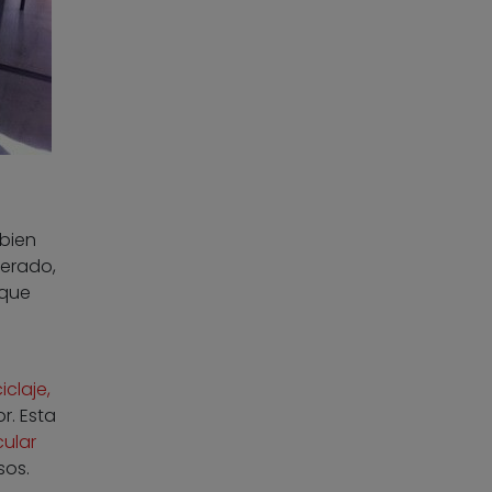
 bien
derado,
 que
iclaje,
r. Esta
ular
sos.