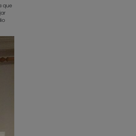
ra que
jar
dio