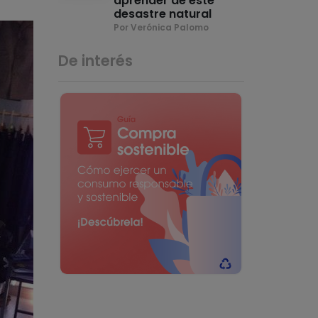
aprender de este
desastre natural
Por Verónica Palomo
De interés