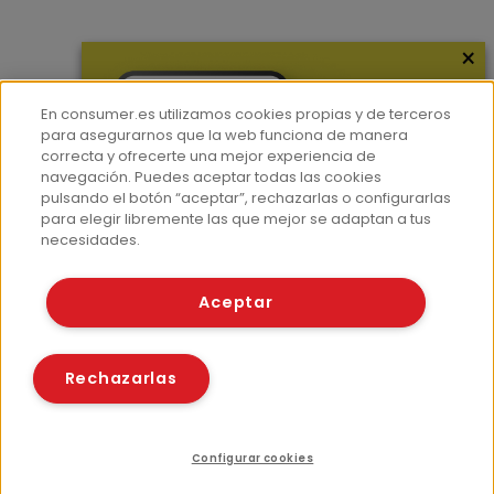
×
Más información
¿Quiénes somos?
En consumer.es utilizamos cookies propias y de terceros
Hemeroteca
para asegurarnos que la web funciona de manera
correcta y ofrecerte una mejor experiencia de
Contacto
navegación. Puedes aceptar todas las cookies
pulsando el botón “aceptar”, rechazarlas o configurarlas
Prensa
para elegir libremente las que mejor se adaptan a tus
Corpus Lingüístico Consumer
necesidades.
© Fundación EROSKI
Aceptar
Aviso legal
Políticas de privacidad
Políticas de cookies
Rechazarlas
Configurar cookies
Recursos relacionados
Compartir