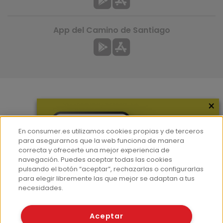
App del Camino de Santiago
×
Más información
¿Quiénes somos?
En consumer.es utilizamos cookies propias y de terceros
Hemeroteca
para asegurarnos que la web funciona de manera
correcta y ofrecerte una mejor experiencia de
Contacto
navegación. Puedes aceptar todas las cookies
pulsando el botón “aceptar”, rechazarlas o configurarlas
Prensa
para elegir libremente las que mejor se adaptan a tus
Corpus Lingüístico Consumer
necesidades.
© Fundación EROSKI
Aceptar