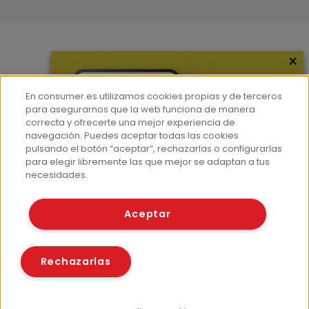
×
Más información
¿Quiénes somos?
En consumer.es utilizamos cookies propias y de terceros
Hemeroteca
para asegurarnos que la web funciona de manera
correcta y ofrecerte una mejor experiencia de
Contacto
navegación. Puedes aceptar todas las cookies
pulsando el botón “aceptar”, rechazarlas o configurarlas
Prensa
para elegir libremente las que mejor se adaptan a tus
Corpus Lingüístico Consumer
necesidades.
© Fundación EROSKI
Aceptar
Aviso legal
Políticas de privacidad
Políticas de cookies
Rechazarlas