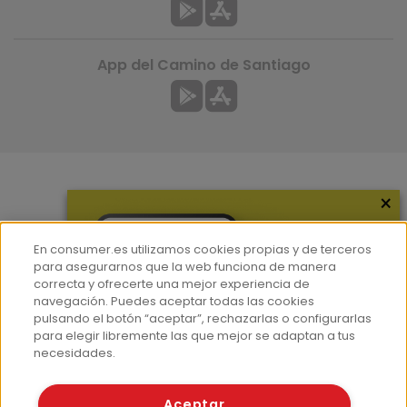
App del Camino de Santiago
×
Más información
¿Quiénes somos?
En consumer.es utilizamos cookies propias y de terceros
Hemeroteca
para asegurarnos que la web funciona de manera
correcta y ofrecerte una mejor experiencia de
Contacto
navegación. Puedes aceptar todas las cookies
pulsando el botón “aceptar”, rechazarlas o configurarlas
Prensa
para elegir libremente las que mejor se adaptan a tus
Corpus Lingüístico Consumer
necesidades.
© Fundación EROSKI
Aceptar