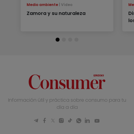
Medio ambiente
Vídeo
Me
Zamora y su naturaleza
Di
lo
Información útil y práctica sobre consumo para tu
día a día