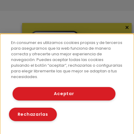
×
Más información
¿Quiénes somos?
En consumer.es utilizamos cookies propias y de terceros
Hemeroteca
para asegurarnos que la web funciona de manera
correcta y ofrecerte una mejor experiencia de
Contacto
navegación. Puedes aceptar todas las cookies
pulsando el botón “aceptar”, rechazarlas o configurarlas
Prensa
para elegir libremente las que mejor se adaptan a tus
Corpus Lingüístico Consumer
necesidades.
© Fundación EROSKI
Aceptar
Aviso legal
Políticas de privacidad
Políticas de cookies
Rechazarlas