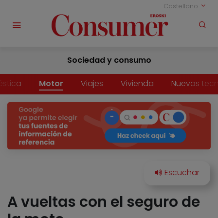
Castellano
Sociedad y consumo
stica
Motor
Viajes
Vivienda
Nuevas tecn
A vueltas con el seguro de