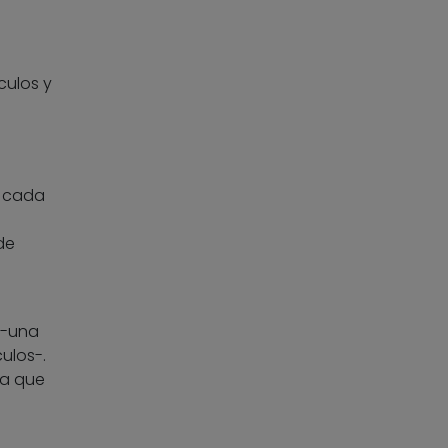
culos y
.
n cada
de
 -una
ulos-.
la que