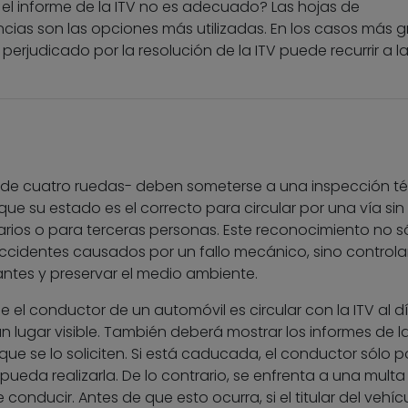
l informe de la ITV no es adecuado? Las hojas de
cias son las opciones más utilizadas. En los casos más g
erjudicado por la resolución de la ITV puede recurrir a la
s de cuatro ruedas- deben someterse a una inspección t
 que su estado es el correcto para circular por una vía sin
arios o para terceras personas. Este reconocimiento no s
ccidentes causados por un fallo mecánico, sino controlar
antes y preservar el medio ambiente.
 el conductor de un automóvil es circular con la ITV al dí
 un lugar visible. También deberá mostrar los informes de l
que se lo soliciten. Si está caducada, el conductor sólo 
 pueda realizarla. De lo contrario, se enfrenta a una multa 
e conducir. Antes de que esto ocurra, si el titular del vehíc