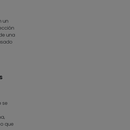
n un
pección
 de una
pasado
s
e se
a,
do que