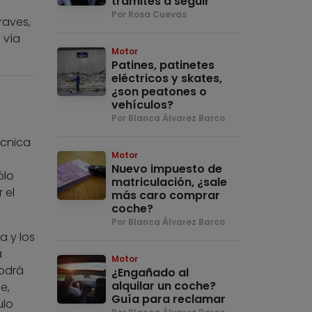
trámites a seguir
Por Rosa Cuevas
raves,
 vía
Motor
Patines, patinetes
eléctricos y skates,
¿son peatones o
vehículos?
Por Blanca Álvarez Barco
écnica
Motor
Nuevo impuesto de
ólo
matriculación, ¿sale
 el
más caro comprar
coche?
Por Blanca Álvarez Barco
a y los
a
Motor
podrá
¿Engañado al
alquilar un coche?
e,
Guía para reclamar
ulo