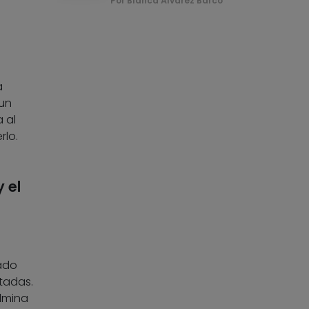
Por Blanca Álvarez Barco
a
 un
 al
rlo.
 el
tado
ctadas.
ulmina