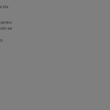
e los
 centro
ción se
la