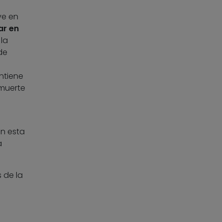
ve en
ar en
 la
de
ntiene
 muerte
an esta
a
 de la