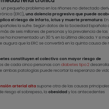
ermedad renal crónica
un pequeño problema en los riñones no detectado deri
rónica (ERC)
,
una dolencia progresiva que puede acab
iplica el riesgo de infarto, ictus y muerte prematura
. En
pañoles la sufre.
Según datos de la Sociedad Española 
a más de seis millones de personas y la prevalencia de las
e se ha incrementado un 30 % en la última década. Y si ma
se augura que la ERC se convertirá en la quinta causa de
etes constituyen el colectivo con mayor riesgo de
dos de cada cinco personas con
diabetes tipo 2
desarroll
e ambas patologías puede recortar la esperanza de vid
nsión arterial alta
supone otra de las causas principales
e riesgo el sobrepeso, la
obesidad
y los antecedentes