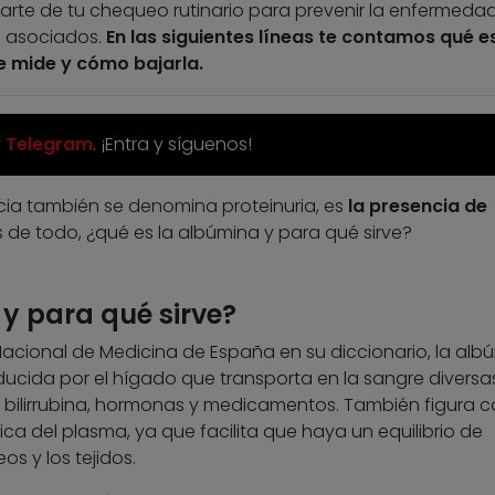
rte de tu chequeo rutinario para prevenir la enfermedad
s asociados.
En las siguientes líneas te contamos qué es
e mide y cómo bajarla.
y
Telegram
. ¡Entra y síguenos!
cia también se denomina proteinuria, es
la presencia de
s de todo, ¿qué es la albúmina y para qué sirve?
y para qué sirve?
cional de Medicina de España en su diccionario, la alb
ucida por el hígado que transporta en la sangre diversa
 bilirrubina, hormonas y medicamentos. También figura 
ca del plasma, ya que facilita que haya un equilibrio de
os y los tejidos.