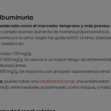
albuminuria
onsiderada como el marcador temprano y más preciso
de complicaciones aumenta de manera proporcional a la
reta por la orina. Según las guías KDIGO (
Kidney Disease
e clasifica en:
evada: <30 mg/g.
0-300 mg/g. Se asocia a un mayor riesgo de enfermedad
diovasculares.
00 mg/g. Se relaciona con una peor supervivencia renal.
ia
, puede haber una
insuficiencia renal
, una enfermedad
terial), enfermedades autoinmunes, como el lupus, y hast