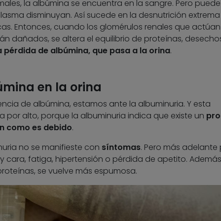
males, la albúmina se encuentra en la sangre. Pero puede 
plasma disminuyan. Así sucede en la desnutrición extrema
as. Entonces, cuando los glomérulos renales que actúa
stán dañados, se altera el equilibrio de proteínas, desecho
a pérdida de albúmina, que pasa a la orina
.
úmina en la orina
sencia de albúmina, estamos ante la albuminuria. Y esta
 por alto, porque la albuminuria indica que existe un
pro
nan como es debido
.
nuria no se manifieste con
síntomas
. Pero más adelante
 cara, fatiga, hipertensión o pérdida de apetito. Además,
 proteínas, se vuelve más espumosa.