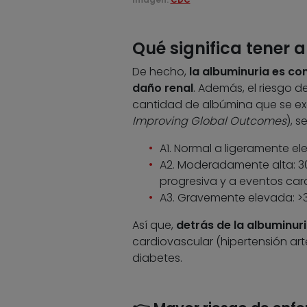
Qué significa tener 
De hecho,
la albuminuria es c
daño renal
. Además, el riesgo 
cantidad de albúmina que se exc
Improving Global Outcomes
), s
A1. Normal a ligeramente el
A2. Moderadamente alta: 3
progresiva y a eventos car
A3. Gravemente elevada: >3
Así que,
detrás de la albuminur
cardiovascular (hipertensión ar
diabetes.