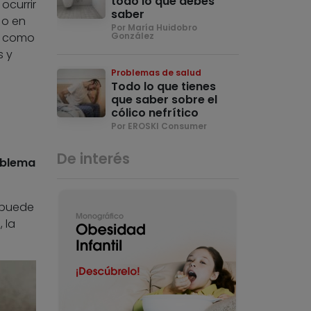
todo lo que debes
ocurrir
saber
 o en
Por María Huidobro
n como
González
s y
Problemas de salud
Todo lo que tienes
que saber sobre el
cólico nefrítico
Por EROSKI Consumer
De interés
blema
 puede
 la