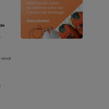
 de
:
 renal
a