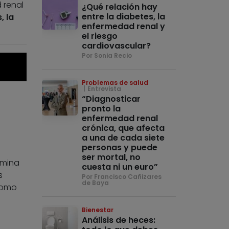
 renal
¿Qué relación hay
entre la diabetes, la
, la
enfermedad renal y
el riesgo
cardiovascular?
Por Sonia Recio
Problemas de salud
Entrevista
“Diagnosticar
pronto la
enfermedad renal
crónica, que afecta
a una de cada siete
personas y puede
ser mortal, no
úmina
cuesta ni un euro”
s
Por Francisco Cañizares
de Baya
como
Bienestar
Análisis de heces: