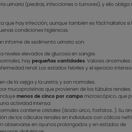
a urinaria (piedras, infecciones o tumores), y ello obliga 
fica que hay infección, aunque también es fácil hallarlos si 
uenas condiciones higiénicas.
un informe de sedimento urinario son:
ica niveles elevados de glucosa en sangre.
 normales, hay
pequeñas cantidades
. Valores anormales
rmedad renal. Los estados febriles y el ejercicio intenso
en de la vejiga y la uretra, y son normales.
por mucoproteínas que provienen de los túbulos renales.
incluye
menos de cinco por campo
microscópico, que 
na actividad intensa.
ormales contiene cristales (ácido úrico, fosfatos…). Su aná
n de los cálculos renales en individuos con cólicos nefrí
en observarse en ayunos prolongados y en estados de
rsonas diabéticas.