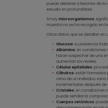
puede deberse a lesiones de la ví
estudio en profundidad.
Si hay
microorganismos
, signi
muestra no se ha recogido en b
Otros datos que se detallan en 
Glucosa
: su presencia ind
Albúmina
: en condiciones
hacer sospechar de una enfe
aumentan los niveles.
Células epiteliales
: proced
Cilindros
: están formados 
orina de un individuo sano 
incrementarse después de u
Cristales
: en condiciones n
puede señalar la composició
Cuerpos cetónicos
: pued
descompensación en las pe