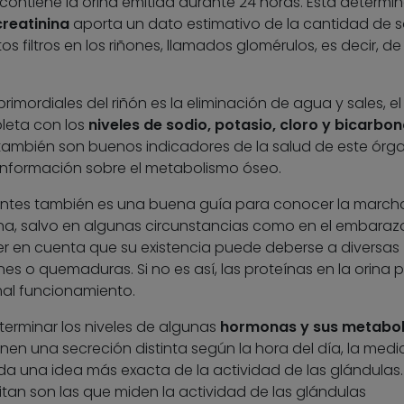
contiene la orina emitida durante 24 horas. Esta determi
reatinina
aporta un dato estimativo de la cantidad de 
s filtros en los riñones, llamados glomérulos, es decir, de 
imordiales del riñón es la eliminación de agua y sales, el
leta con los
niveles de sodio, potasio, cloro y bicarbo
ambién son buenos indicadores de la salud de este órg
nformación sobre el metabolismo óseo.
ntes también es una buena guía para conocer la marcha
rina, salvo en algunas circunstancias como en el embaraz
er en cuenta que su existencia puede deberse a diversas
nes o quemaduras. Si no es así, las proteínas en la orina
mal funcionamiento.
terminar los niveles de algunas
hormonas y sus metabol
 una secreción distinta según la hora del día, la medi
da una idea más exacta de la actividad de las glándulas.
tan son las que miden la actividad de las glándulas