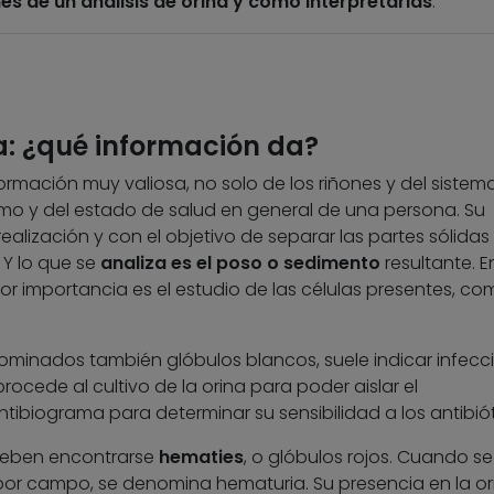
s de un análisis de orina y cómo interpretarlas
.
a: ¿qué información da?
ormación muy valiosa, no solo de los riñones y del sistem
ismo y del estado de salud en general de una persona. Su
alización y con el objetivo de separar las partes sólidas
. Y lo que se
analiza es el poso o sedimento
resultante. E
yor importancia es el estudio de las células presentes, c
ominados también glóbulos blancos, suele indicar infecc
rocede al cultivo de la orina para poder aislar el
ibiograma para determinar su sensibilidad a los antibiót
deben encontrarse
hematies
, o glóbulos rojos. Cuando se
por campo, se denomina hematuria. Su presencia en la or