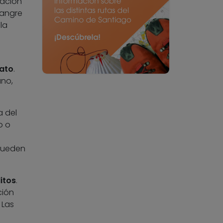
nación
sangre
la
nato
.
ano,
 del
o o
 pueden
itos
.
ción
 Las