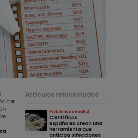
Artículos relacionados
a
médicas
ión
Problemas de salud
rre
Científicos
españoles crean una
herramienta que
ica
anticipa infecciones