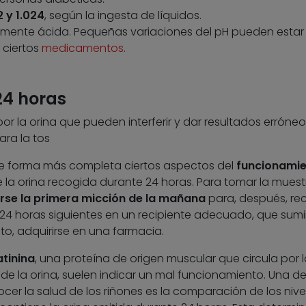
2 y 1.024
, según la ingesta de líquidos.
eramente ácida. Pequeñas variaciones del pH pueden estar
 ciertos
medicamentos
.
24 horas
or la orina que pueden interferir y dar resultados erróneo
ra la tos
e forma más completa ciertos aspectos del
funcionami
 de la orina recogida durante 24 horas. Para tomar la mues
se la primera micción de la mañana
para, después, re
 24 horas siguientes en un recipiente adecuado, que sumi
to, adquirirse en una farmacia.
atinina
, una proteína de origen muscular que circula por l
 de la orina, suelen indicar un mal funcionamiento. Una de
er la salud de los riñones es la comparación de los nive