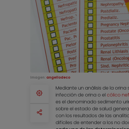
Imagen:
angellodeco
Mediante un análisis de la orin
infección de orina o el
cólico nef
es el denominado sedimento uri
sobre el estado de salud genera
con los resultados de las analít
difíciles de entender a los no do