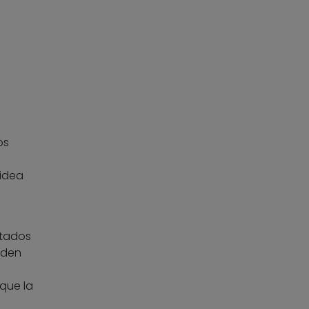
os
 idea
ltados
eden
que la