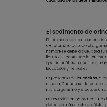
cada una de las determinacione
El sedimento de orin
El sedimento de orina aporta inf
excretor, sino de todo el organ
nombre se debe a que, para su re
líquido, se centrifuga la muestra
tipo de análisis, lo que tiene ma
leucocitos y hematíes.
La presencia de
leucocitos
, den
urinaria. Cuando se detecta, se p
microorganismo y efectuar un ant
En una micción normal casi no 
detectan más de cinco células 