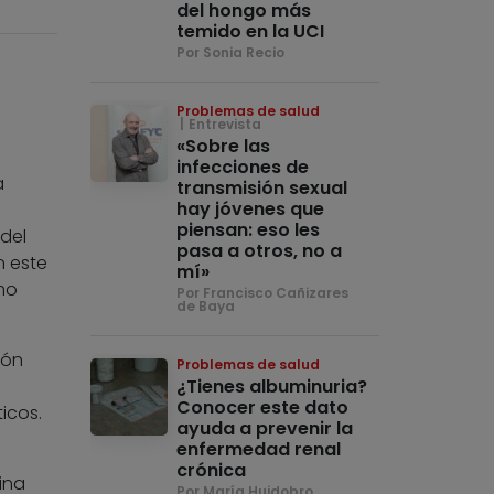
del hongo más
temido en la UCI
Por Sonia Recio
Problemas de salud
Entrevista
«Sobre las
infecciones de
a
transmisión sexual
hay jóvenes que
piensan: eso les
 del
pasa a otros, no a
n este
mí»
omo
Por Francisco Cañizares
de Baya
ión
Problemas de salud
¿Tienes albuminuria?
Conocer este dato
icos.
ayuda a prevenir la
enfermedad renal
crónica
ina
Por María Huidobro