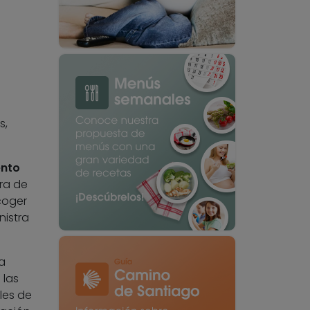
s,
ento
tra de
coger
nistra
a
 las
les de