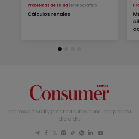
Problemas de salud
Monográfico
Pr
Cálculos renales
Me
al
ac
Información útil y práctica sobre consumo para tu
día a día