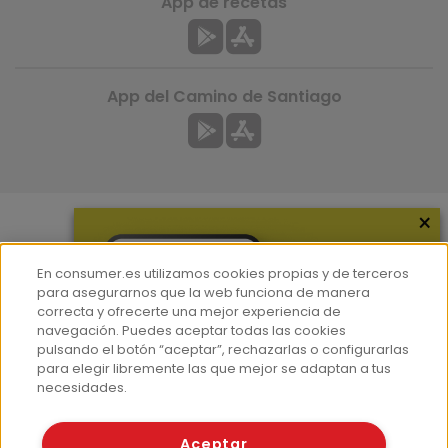
App de recetas
App del Camino de Santiago
×
Más información
En consumer.es utilizamos cookies propias y de terceros
¿Quiénes somos?
para asegurarnos que la web funciona de manera
correcta y ofrecerte una mejor experiencia de
Hemeroteca
navegación. Puedes aceptar todas las cookies
Contacto
pulsando el botón “aceptar”, rechazarlas o configurarlas
para elegir libremente las que mejor se adaptan a tus
Prensa
necesidades.
Corpus Lingüístico Consumer
Aceptar