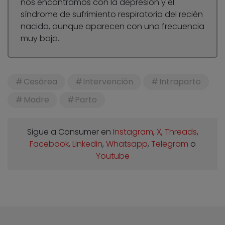
nos encontramos con la depresión y el
síndrome de sufrimiento respiratorio del recién
nacido, aunque aparecen con una frecuencia
muy baja.
Cesárea
Intervención
Intraparto
Madre
Parto
Sigue a Consumer en
Instagram
,
X
,
Threads
,
Facebook
,
Linkedin
,
Whatsapp
,
Telegram
o
Youtube