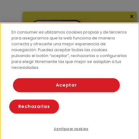
×
Más información
¿Quiénes somos?
En consumer.es utilizamos cookies propias y de terceros
Hemeroteca
para asegurarnos que la web funciona de manera
correcta y ofrecerte una mejor experiencia de
Contacto
navegación. Puedes aceptar todas las cookies
pulsando el botón “aceptar”, rechazarlas o configurarlas
Prensa
para elegir libremente las que mejor se adaptan a tus
Corpus Lingüístico Consumer
necesidades.
© Fundación EROSKI
Aceptar
Aviso legal
Políticas de privacidad
Políticas de cookies
Rechazarlas
Configurar cookies
Recursos relacionados
Compartir