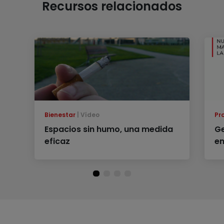
Recursos relacionados
Bienestar
Vídeo
Pr
Espacios sin humo, una medida
Ge
eficaz
e