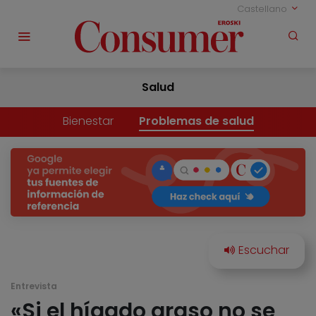
Castellano
Salud
Bienestar
Problemas de salud
Entrevista
«Si el hígado graso no se