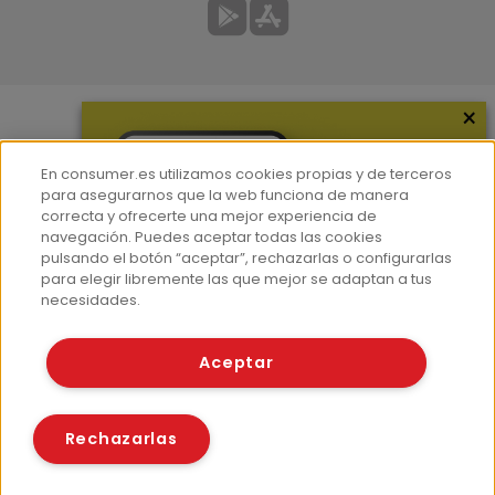
×
Más información
En consumer.es utilizamos cookies propias y de terceros
¿Quiénes somos?
para asegurarnos que la web funciona de manera
correcta y ofrecerte una mejor experiencia de
Hemeroteca
navegación. Puedes aceptar todas las cookies
Contacto
pulsando el botón “aceptar”, rechazarlas o configurarlas
para elegir libremente las que mejor se adaptan a tus
Prensa
necesidades.
Corpus Lingüístico Consumer
Aceptar
© Fundación EROSKI
Aviso legal
Políticas de privacidad
Rechazarlas
Políticas de cookies