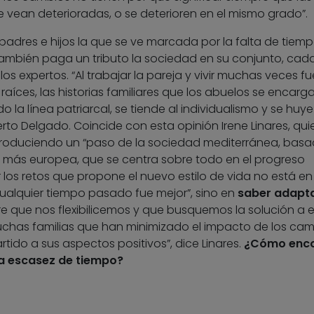
se vean deterioradas, o se deterioren en el mismo grado”.
e padres e hijos la que se ve marcada por la falta de tiem
 también paga un tributo la sociedad en su conjunto, cad
los expertos. “Al trabajar la pareja y vivir muchas veces f
 raíces, las historias familiares que los abuelos se encar
o la línea patriarcal, se tiende al individualismo y se huye
rto Delgado. Coincide con esta opinión Irene Linares, qui
produciendo un “paso de la sociedad mediterránea, bas
ad más europea, que se centra sobre todo en el progreso
r los retos que propone el nuevo estilo de vida no está en
ualquier tiempo pasado fue mejor”, sino en
saber adapta
ere que nos flexibilicemos y que busquemos la solución a 
has familias que han minimizado el impacto de los cam
tido a sus aspectos positivos”, dice Linares.
¿Cómo enco
la escasez de tiempo?