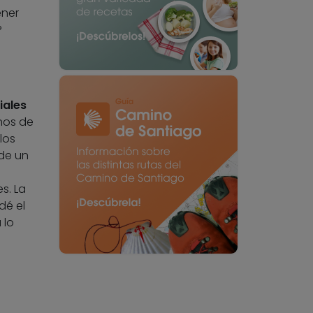
ener
?
iales
nos de
los
 de un
s. La
dé el
 lo