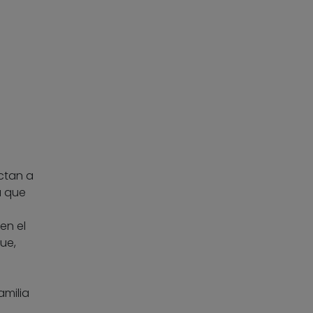
ectan a
a que
en el
ue,
amilia