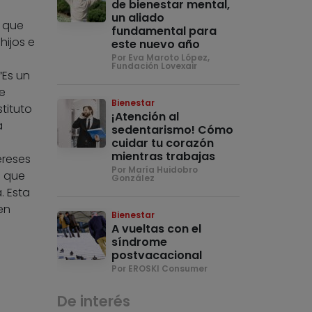
de bienestar mental,
un aliado
e que
fundamental para
ijos e
este nuevo año
Por Eva Maroto López,
Fundación Lovexair
“Es un
e
Bienestar
tituto
¡Atención al
a
sedentarismo! Cómo
cuidar tu corazón
mientras trabajas
ereses
Por María Huidobro
a que
González
. Esta
en
Bienestar
A vueltas con el
síndrome
postvacacional
Por EROSKI Consumer
De interés