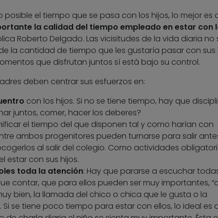
osible el tiempo que se pasa con los hijos, lo mejor es 
ortante la calidad del tiempo empleado en estar con 
lica Roberto Delgado. Las vicisitudes de la vida diaria no
 de la cantidad de tiempo que les gustaría pasar con sus h
omentos que disfrutan juntos sí está bajo su control.
 padres deben centrar sus esfuerzos en:
uentro
con los hijos. Si no se tiene tiempo, hay que discipl
ar juntos, comer, hacer los deberes?
anificar el tiempo del que disponen tal y como harían con
Entre ambos progenitores pueden turnarse para salir ante
ecogerlos al salir del colegio. Como actividades obligator
 estar con sus hijos.
oles toda la atención
: Hay que pararse a escuchar todas
 que contar, que para ellos pueden ser muy importantes, 
muy bien, la llamada del chico o chica que le gusta o la
 Si se tiene poco tiempo para estar con ellos, lo ideal es 
 de charla diaria el niño se sienta muy importante. Ésta e