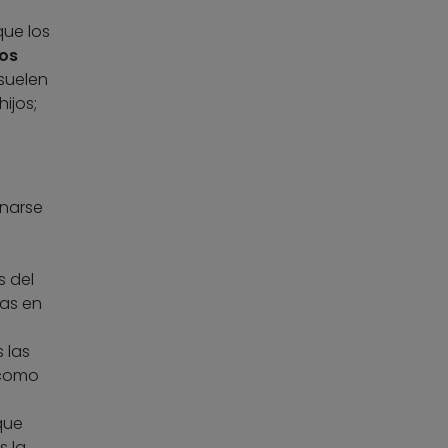
que los
los
 suelen
ijos;
inarse
s del
ias en
 las
“como
que
s la