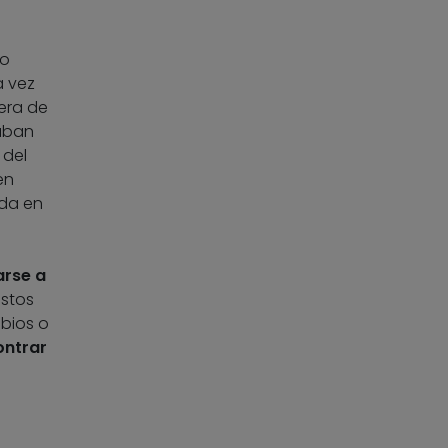
po
a vez
uera de
gaban
 del
en
ada en
rse a
estos
bios o
ntrar