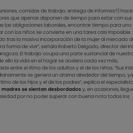
uniones, comidas de trabajo, entrega de informes?) hac
ores que apenas disponen de tiempo para estar con sus h
todas las obligaciones laborales, encontrar tiempo para uno
r con los niños se convierte en una tarea casi imposible. 
do tras la masiva incorporación de la mujer al mercado d
 forma de vivir”, señala Roberto Delgado, director del Ins
aragoza. El trabajo ocupa una parte sustancial de nuestr
ello la vida en el hogar se acelera cada vez más,
 entre el ritmo de los adultos y el de los niños. “Sus int
dianamente se genera un drama alrededor del tiempo, y
tmo de los hijos y el de los padres”, explica el especialista
y madres se sientan desbordados
y, en ocasiones, llegu
ansiedad por no poder superar con buena nota todos los