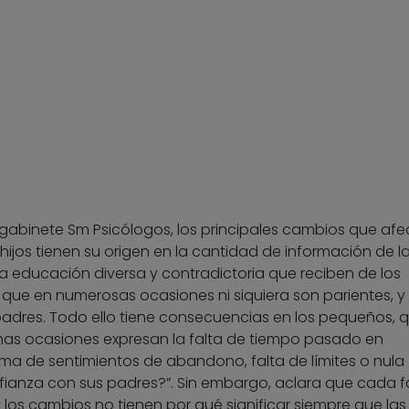
l gabinete Sm Psicólogos, los principales cambios que af
s hijos tienen su origen en la cantidad de información de l
la educación diversa y contradictoria que reciben de los
que en numerosas ocasiones ni siquiera son parientes, y 
 padres. Todo ello tiene consecuencias en los pequeños, q
has ocasiones expresan la falta de tiempo pasado en
a de sentimientos de abandono, falta de límites o nula
ianza con sus padres?”. Sin embargo, aclara que cada f
los cambios no tienen por qué significar siempre que las