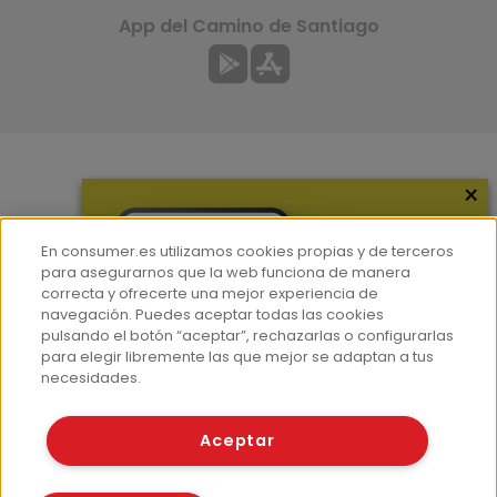
App del Camino de Santiago
×
Más información
¿Quiénes somos?
En consumer.es utilizamos cookies propias y de terceros
Hemeroteca
para asegurarnos que la web funciona de manera
correcta y ofrecerte una mejor experiencia de
Contacto
navegación. Puedes aceptar todas las cookies
pulsando el botón “aceptar”, rechazarlas o configurarlas
Prensa
para elegir libremente las que mejor se adaptan a tus
Corpus Lingüístico Consumer
necesidades.
© Fundación EROSKI
Aceptar
Aviso legal
Políticas de privacidad
Políticas de cookies