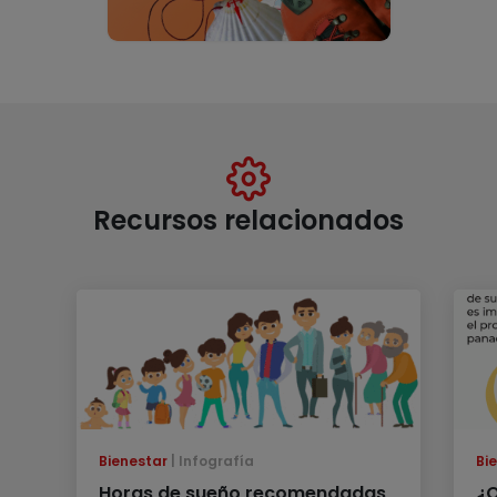
Recursos relacionados
Bienestar
Infografía
Bi
Horas de sueño recomendadas
¿Q