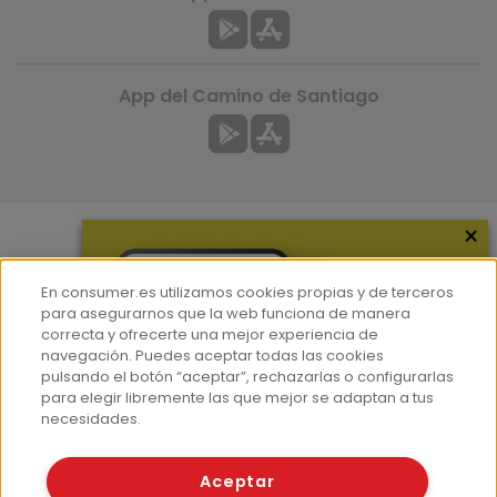
App del Camino de Santiago
×
Más información
En consumer.es utilizamos cookies propias y de terceros
¿Quiénes somos?
para asegurarnos que la web funciona de manera
correcta y ofrecerte una mejor experiencia de
Hemeroteca
navegación. Puedes aceptar todas las cookies
Contacto
pulsando el botón “aceptar”, rechazarlas o configurarlas
para elegir libremente las que mejor se adaptan a tus
Prensa
necesidades.
Corpus Lingüístico Consumer
Aceptar