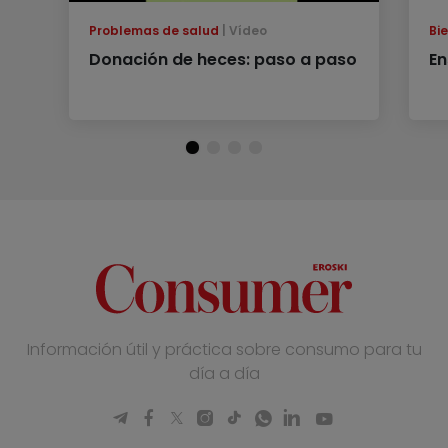
Problemas de salud
Vídeo
Bi
Donación de heces: paso a paso
En
Información útil y práctica sobre consumo para tu
día a día