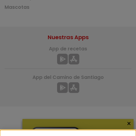
Mascotas
Nuestras Apps
App de recetas
App del Camino de Santiago
×
Más información
¿Quiénes somos?