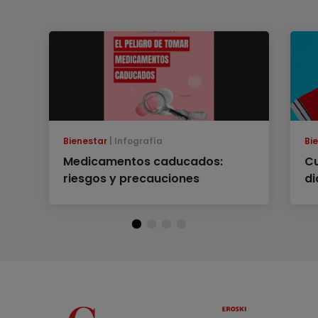
Bienestar
Infografía
Bi
Medicamentos caducados:
Cu
riesgos y precauciones
di