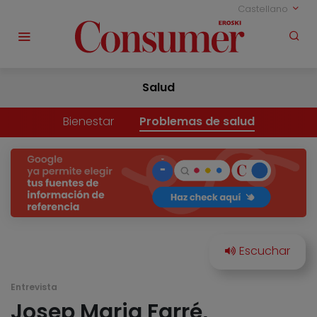
Castellano
Salud
Bienestar
Problemas de salud
Entrevista
Josep Maria Farré,