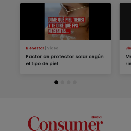
Bienestar
Vídeo
Bi
Factor de protector solar según
M
el tipo de piel
ri