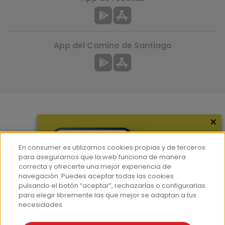
App del Camino de Santiago
×
Más información
¿Quiénes somos?
En consumer.es utilizamos cookies propias y de terceros
Hemeroteca
para asegurarnos que la web funciona de manera
correcta y ofrecerte una mejor experiencia de
Contacto
navegación. Puedes aceptar todas las cookies
pulsando el botón “aceptar”, rechazarlas o configurarlas
Prensa
para elegir libremente las que mejor se adaptan a tus
Corpus Lingüístico Consumer
necesidades.