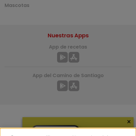
Mascotas
Nuestras Apps
App de recetas
App del Camino de Santiago
×
Más información
¿Quiénes somos?