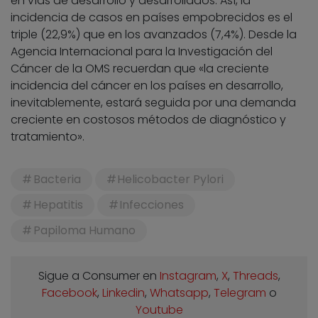
en vías de desarrollo y desarrollados. Así, la
incidencia de casos en países empobrecidos es el
triple (22,9%) que en los avanzados (7,4%). Desde la
Agencia Internacional para la Investigación del
Cáncer de la OMS recuerdan que «la creciente
incidencia del cáncer en los países en desarrollo,
inevitablemente, estará seguida por una demanda
creciente en costosos métodos de diagnóstico y
tratamiento».
Bacteria
Helicobacter Pylori
Hepatitis
Infecciones
Papiloma Humano
Sigue a Consumer en
Instagram
,
X
,
Threads
,
Facebook
,
Linkedin
,
Whatsapp
,
Telegram
o
Youtube