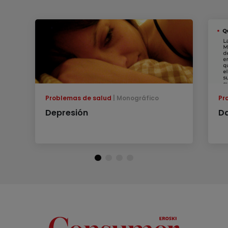
Problemas de salud
Monográfico
Pr
Depresión
Da