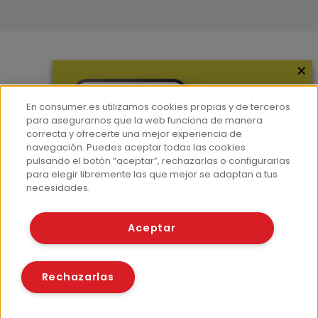
×
Más información
¿Quiénes somos?
En consumer.es utilizamos cookies propias y de terceros
Hemeroteca
para asegurarnos que la web funciona de manera
correcta y ofrecerte una mejor experiencia de
Contacto
navegación. Puedes aceptar todas las cookies
pulsando el botón “aceptar”, rechazarlas o configurarlas
Prensa
para elegir libremente las que mejor se adaptan a tus
Corpus Lingüístico Consumer
necesidades.
© Fundación EROSKI
Aceptar
Aviso legal
Políticas de privacidad
Políticas de cookies
Rechazarlas