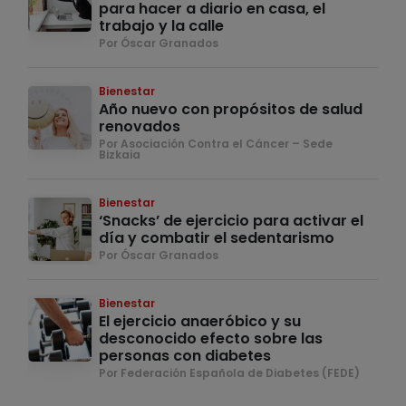
para hacer a diario en casa, el
trabajo y la calle
Por Óscar Granados
Bienestar
Año nuevo con propósitos de salud
renovados
Por Asociación Contra el Cáncer – Sede
Bizkaia
Bienestar
‘Snacks’ de ejercicio para activar el
día y combatir el sedentarismo
Por Óscar Granados
Bienestar
El ejercicio anaeróbico y su
desconocido efecto sobre las
personas con diabetes
Por Federación Española de Diabetes (FEDE)