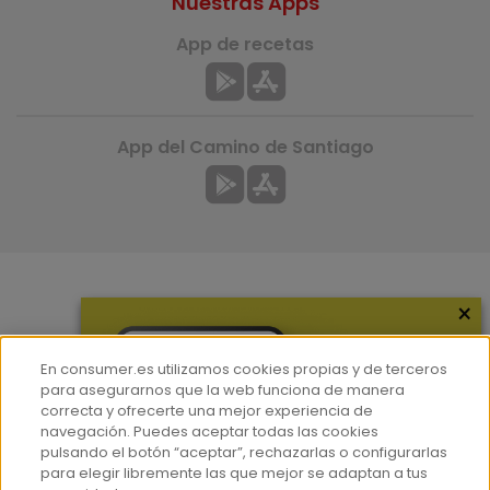
Nuestras Apps
App de recetas
App del Camino de Santiago
×
Más información
¿Quiénes somos?
En consumer.es utilizamos cookies propias y de terceros
Hemeroteca
para asegurarnos que la web funciona de manera
correcta y ofrecerte una mejor experiencia de
Contacto
navegación. Puedes aceptar todas las cookies
pulsando el botón “aceptar”, rechazarlas o configurarlas
Prensa
para elegir libremente las que mejor se adaptan a tus