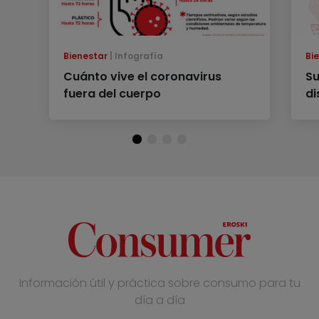
Bienestar
Infografía
Bi
Cuánto vive el coronavirus
Su
fuera del cuerpo
di
Información útil y práctica sobre consumo para tu
día a día