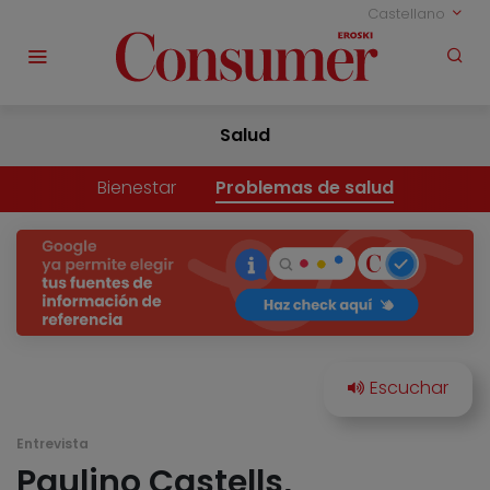
Castellano
Salud
Bienestar
Problemas de salud
Entrevista
Paulino Castells,