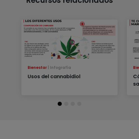
Recursos relacionados
Bienestar
Infografía
Bi
Usos del cannabidiol
C
s