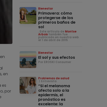
Bienestar
Primavera: cómo
protegerse de los
primeros baños de
sol
. Este artículo de
Montse
Arboix
también fue
publicado en nuestra web
el 1 de abril de 2015
Bienestar
den
El sol y sus efectos
Por EROSKI Consumer
al
s, en
Problemas de salud
Entrevista
a es
“Si el melanoma
afecta solo a la
o, por
epidermis, el
e
pronóstico es
excelente: la