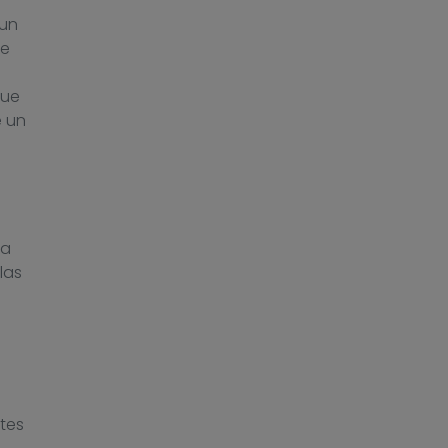
 un
ue
que
e un
la
las
tes