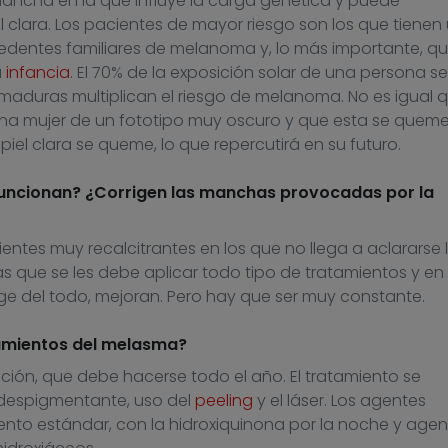
ncha en la que influye la carga genética y puede
l clara. Los pacientes de mayor riesgo son los que tienen
cedentes familiares de melanoma y, lo más importante, q
a
infancia
. El 70% de la exposición solar de una persona se
emaduras multiplican el riesgo de melanoma. No es igual 
a mujer de un fototipo muy oscuro y que esta se quem
piel clara se queme, lo que repercutirá en su futuro.
funcionan? ¿Corrigen las manchas provocadas por la
ntes muy recalcitrantes en los que no llega a aclararse 
 que se les debe aplicar todo tipo de tratamientos y en 
ge del todo, mejoran. Pero hay que ser muy constante.
tamientos del melasma?
ión, que debe hacerse todo el año. El tratamiento se
despigmentante, uso del
peeling
y el láser. Los agentes
nto estándar, con la hidroxiquinona por la noche y agen