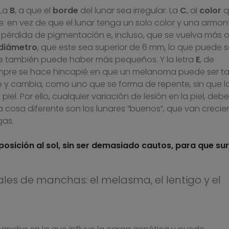
 La
B
, a que el
borde
del lunar sea irregular. La
C
, al
color
q
 en vez de que el lunar tenga un solo color y una armon
, pérdida de pigmentación e, incluso, que se vuelva más 
diámetro
, que este sea superior de 6 mm, lo que puede s
 también puede haber más pequeños. Y la letra
E
, de
empre se hace hincapié en que un melanoma puede ser t
 y cambia, como uno que se forma de repente, sin que l
el. Por ello, cualquier variación de lesión en la piel, debe
a cosa diferente son los lunares “buenos”, que van creci
gas.
sición al sol, sin ser demasiado cautos, para que sur
pales de manchas: el melasma, el lentigo y el