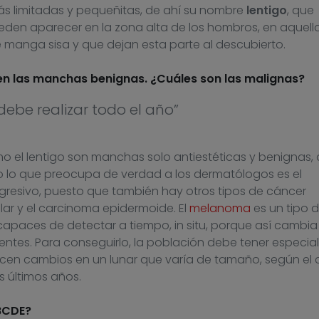
ás limitadas y pequeñitas, de ahí su nombre
lentigo
, que
eden aparecer en la zona alta de los hombros, en aquell
 manga sisa y que dejan esta parte al descubierto.
en las manchas benignas. ¿Cuáles son las malignas?
debe realizar todo el año”
o el lentigo son manchas solo antiestéticas y benignas,
o lo que preocupa de verdad a los dermatólogos es el
 agresivo, puesto que también hay otros tipos de cáncer
ar y el carcinoma epidermoide. El
melanoma
es un tipo 
apaces de detectar a tiempo, in situ, porque así cambia
entes. Para conseguirlo, la población debe tener especial
cen cambios en un lunar que varía de tamaño, según el cr
s últimos años.
ABCDE?