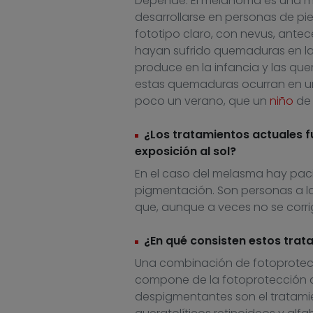
Depende. El melanoma es una ma
desarrollarse en personas de pie
fototipo claro, con nevus, ante
hayan sufrido quemaduras en l
produce en la infancia y las qu
estas quemaduras ocurran en un
poco un verano, que un
niño
de 
¿Los tratamientos actuales 
exposición al sol?
En el caso del melasma hay pacie
pigmentación. Son personas a las
que, aunque a veces no se corri
¿En qué consisten estos tra
Una combinación de fotoprotecc
compone de la fotoprotección 
despigmentantes son el tratamie