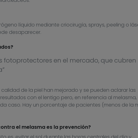
hidroxiáceos.
trógeno líquido mediante criocirugía, sprays, peeling o láse
uede desaparecer.
ados?
 fotoprotectores en el mercado, que cubren
a”
 calidad de la piel han mejorado y se pueden aclarar las
sultados con el lentigo pero, en referencia al melasma,
a caso. Hay un porcentaje de pacientes (menos de la m
 contra el melasma es la prevención?
o es, evitar el sol durante las horas centrales del día y