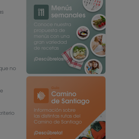
as
 que no
de
iterio