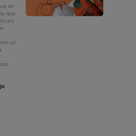
ue, en
ía, que
oscuro,
er
anto un
a
endo
ja