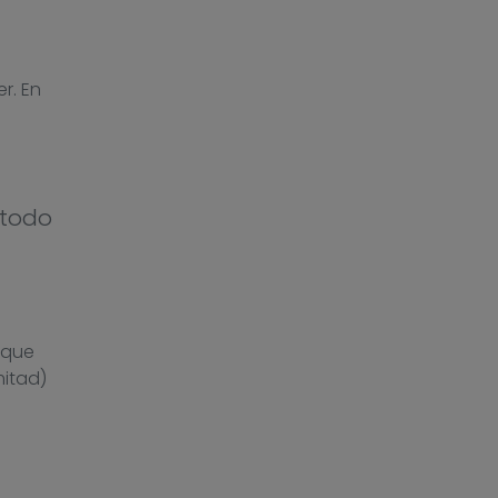
r. En
 todo
 que
itad)