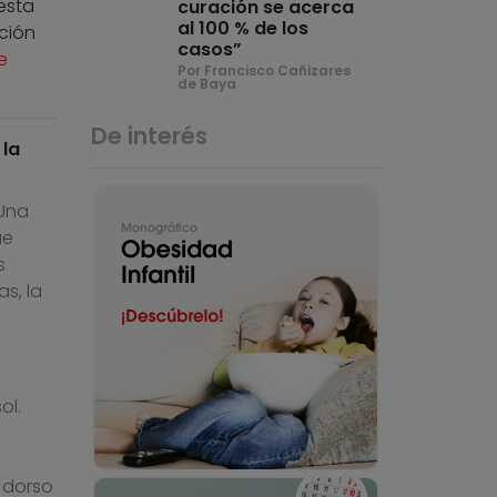
esta
curación se acerca
al 100 % de los
ción
casos”
e
Por Francisco Cañizares
de Baya
De interés
 la
 Una
ue
s
s, la
ol.
l dorso