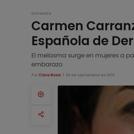
Entrevista
Carmen Carranz
Española de Der
El melasma surge en mujeres a parti
embarazo
Por
Clara Bassi
24 de septiembre de 2013