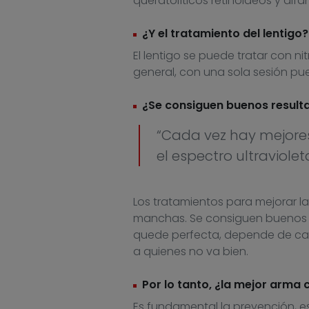
queratolíticos retinoideos y alfa
¿Y el tratamiento del lentigo?
El lentigo se puede tratar con ni
general, con una sola sesión p
¿Se consiguen buenos result
“Cada vez hay mejores
el espectro ultraviolet
Los tratamientos para mejorar la
manchas. Se consiguen buenos re
quede perfecta, depende de cad
a quienes no va bien.
Por lo tanto, ¿la mejor arma
Es fundamental la prevención, est