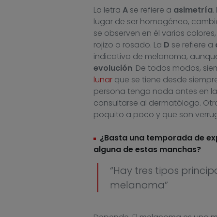
La letra
A
se refiere a
asimetría
.
lugar de ser homogéneo, cambie:
se observen en él varios colores
rojizo o rosado. La
D
se refiere a
indicativo de melanoma, aunque
evolución
. De todos modos, si
lunar
que se tiene desde siempre
persona tenga nada antes en la pi
consultarse al dermatólogo. Otr
poquito a poco y que son verru
¿Basta una temporada de expo
alguna de estas manchas?
“Hay tres tipos princi
melanoma”