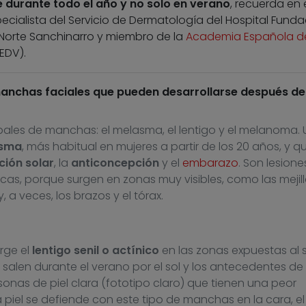
 durante todo el año y no solo en verano
, recuerda en 
ecialista del Servicio de Dermatología del Hospital Funda
d Norte Sanchinarro y miembro de la
Academia Española d
EDV).
manchas faciales que pueden desarrollarse después de
ipales de manchas: el melasma, el lentigo y el melanoma.
sma
, más habitual en mujeres a partir de los 20 años, y q
ción solar
, la
anticoncepción
y el
embarazo
. Son lesione
s, porque surgen en zonas muy visibles, como las mejilla
 y, a veces, los brazos y el tórax.
rge el
lentigo senil o actínico
en las zonas expuestas al s
alen durante el verano por el sol y los antecedentes de
nas de piel clara (fototipo claro) que tienen una peor
a piel se defiende con este tipo de manchas en la cara, e