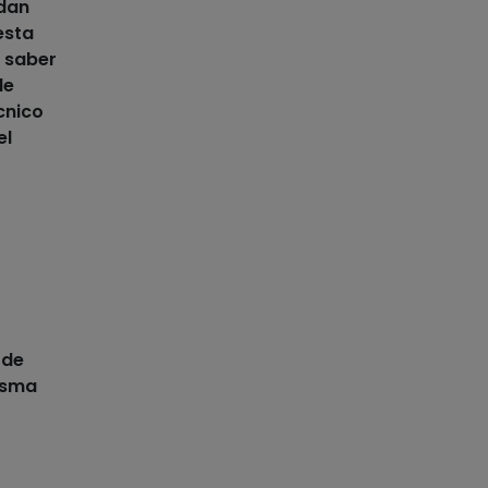
dan
esta
a saber
de
cnico
el
de
isma