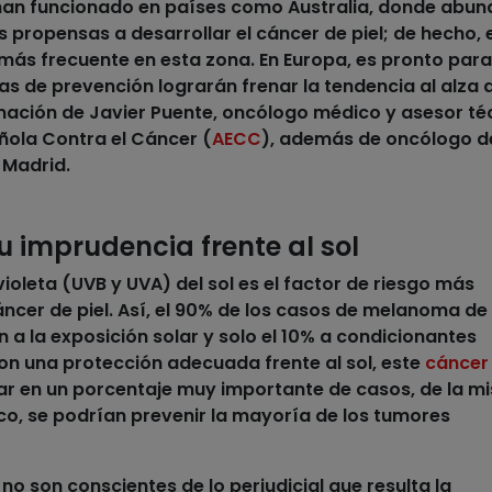
an funcionado en países como Australia, donde abun
 propensas a desarrollar el cáncer de piel; de hecho, 
más frecuente en esta zona. En Europa, es pronto par
as de prevención lograrán frenar la tendencia al alza 
ación de Javier Puente, oncólogo médico y asesor té
ñola Contra el Cáncer (
AECC
), además de oncólogo d
 Madrid.
u imprudencia frente al sol
violeta (UVB y UVA) del sol es el factor de riesgo más
ncer de piel. Así,
el 90% de los casos de melanoma de
 a la exposición solar
y solo el 10% a condicionantes
con una protección adecuada frente al sol, este
cáncer
tar en un porcentaje muy importante de casos, de la m
aco, se podrían prevenir la mayoría de los tumores
no son conscientes de lo perjudicial que resulta la