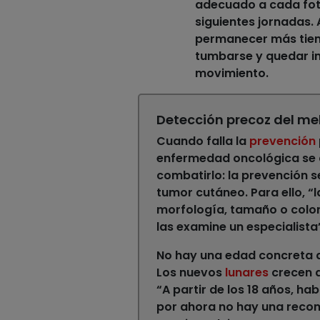
adecuado a cada foto
siguientes jornadas.
permanecer más tiempo
tumbarse y quedar in
movimiento.
Detección precoz del m
Cuando falla la
prevención
enfermedad oncológica se 
combatirlo: la
prevención s
tumor cutáneo
. Para ello,
morfología, tamaño o color
las examine un especialista”
No hay una edad concreta a 
Los nuevos
lunares
crecen d
“
A partir de los 18 años, h
por ahora no hay una recom