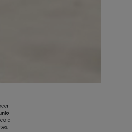
ncer
unio
ica a
tes,