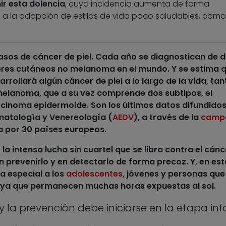
ir esta dolencia
, cuya incidencia aumenta de forma
do a la adopción de estilos de vida poco saludables, como
asos de cáncer de piel
. Cada año se diagnostican de d
ores cutáneos no melanoma en el mundo. Y se estima 
rollará algún cáncer de piel a lo largo de la vida, tan
elanoma, que a su vez comprende dos subtipos, el
rcinoma epidermoide. Son los últimos datos difundidos
matología y Venereología (
AEDV
), a través de la
camp
a por 30 países europeos.
 la intensa lucha sin cuartel que se libra contra el cánc
en
prevenirlo
y en
detectarlo de forma precoz
. Y, en es
a especial a los
adolescentes
, jóvenes y personas que
, ya que permanecen muchas horas expuestas al sol.
y la prevención debe iniciarse en la etapa infa