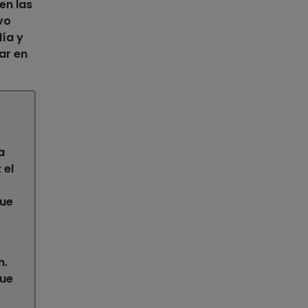
en las
vo
día y
ar en
a
 el
que
n.
que