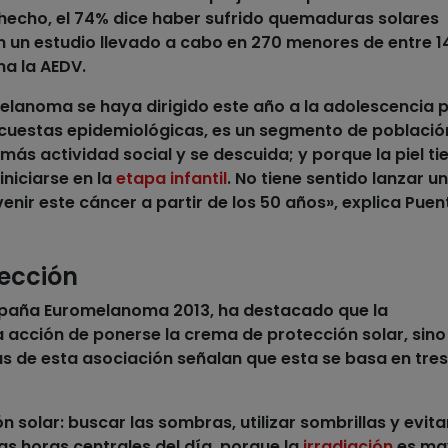
 hecho,
el 74% dice haber sufrido quemaduras solares
n un estudio llevado a cabo en 270 menores de entre 14
ma la AEDV.
lanoma se haya dirigido este año a la adolescencia 
cuestas epidemiológicas, es un segmento de població
 más actividad social y se descuida; y porque la piel ti
niciarse en la
etapa infantil
. No tiene sentido lanzar u
r este cáncer a partir de los 50 años», explica Puen
tección
mpaña Euromelanoma 2013, ha destacado que la
la acción de ponerse la crema de protección solar, sino
tas de esta asociación señalan que esta se basa en tres
ón solar
: buscar las sombras, utilizar sombrillas y evita
as horas centrales del día, porque la
irradiación
es ma