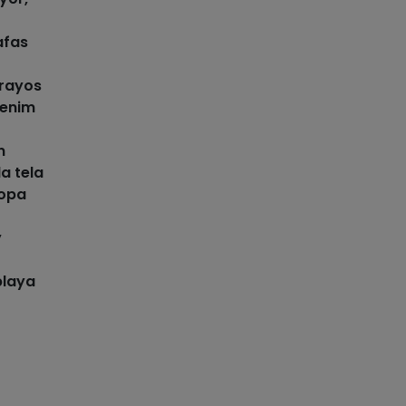
afas
 rayos
denim
n
a tela
ropa
y
playa