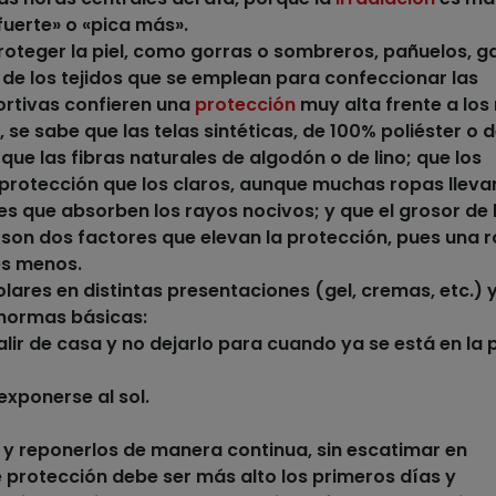
fuerte» o «pica más».
oteger la piel
, como gorras o sombreros, pañuelos, g
% de los tejidos que se emplean para confeccionar las
rtivas confieren una
protección
muy alta frente a los
 se sabe que las telas sintéticas, de 100% poliéster o 
ue las fibras naturales de algodón o de lino; que los
protección que los claros, aunque muchas ropas lleva
 que absorben los rayos nocivos; y que el grosor de l
 son dos factores que elevan la protección, pues una 
es menos.
olares
en distintas presentaciones (gel, cremas, etc.) 
normas básicas:
alir de casa
y no dejarlo para cuando ya se está en la 
exponerse al sol.
y reponerlos de manera continua
, sin escatimar en
e protección debe ser más alto los primeros días y