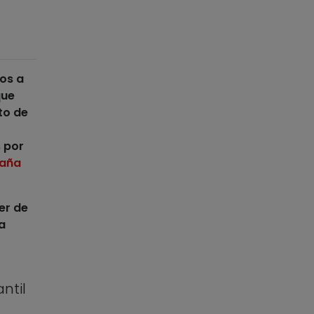
os a
que
to de
 por
aña
er de
ta
ntil