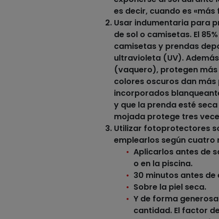
es decir, cuando es «más 
Usar indumentaria para pr
de sol o camisetas. El 85
camisetas y prendas depo
ultravioleta (UV). Además,
(vaquero), protegen más q
colores oscuros dan más 
incorporados blanqueantes
y que la prenda esté seca
mojada protege tres vec
Utilizar fotoprotectores s
emplearlos según cuatro 
Aplicarlos
antes de s
o en la piscina.
30 minutos antes
de 
Sobre la
piel seca
.
Y
de forma generosa 
cantidad. El factor d