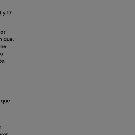
 y 17
por
n que,
ene
na
te.
 que
r
yor,