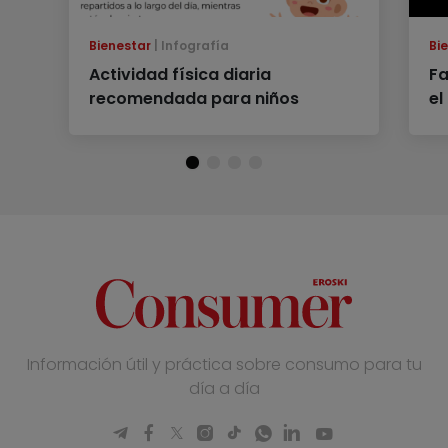
Bienestar
Infografía
Bi
Actividad física diaria
Fa
recomendada para niños
el
Información útil y práctica sobre consumo para tu
día a día