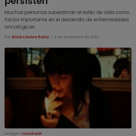
persisten
Muchas personas subestiman el estilo de vida como
factor importante en el desarrollo de enfermedades
oncológicas
Por
Núria Llavina Rubio
3 de diciembre de 2012
Imagen:
cucutrash