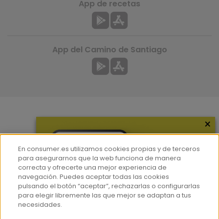
App de recetas
App del Camino de Santiago
×
Más información
¿Quiénes somos?
En consumer.es utilizamos cookies propias y de terceros
Hemeroteca
para asegurarnos que la web funciona de manera
correcta y ofrecerte una mejor experiencia de
Contacto
navegación. Puedes aceptar todas las cookies
pulsando el botón “aceptar”, rechazarlas o configurarlas
Prensa
para elegir libremente las que mejor se adaptan a tus
Corpus Lingüístico Consumer
necesidades.