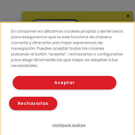
×
Más información
¿Quiénes somos?
En consumer.es utilizamos cookies propias y de terceros
Hemeroteca
para asegurarnos que la web funciona de manera
correcta y ofrecerte una mejor experiencia de
Contacto
navegación. Puedes aceptar todas las cookies
pulsando el botón “aceptar”, rechazarlas o configurarlas
Prensa
para elegir libremente las que mejor se adaptan a tus
Corpus Lingüístico Consumer
necesidades.
© Fundación EROSKI
Aceptar
Aviso legal
Políticas de privacidad
Políticas de cookies
Rechazarlas
Configurar cookies
Recursos relacionados
Compartir