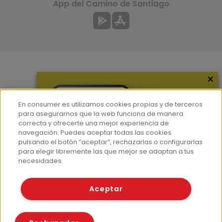
App del Camino de Santiago
×
Más información
¿Quiénes somos?
En consumer.es utilizamos cookies propias y de terceros
Hemeroteca
para asegurarnos que la web funciona de manera
correcta y ofrecerte una mejor experiencia de
Contacto
navegación. Puedes aceptar todas las cookies
pulsando el botón “aceptar”, rechazarlas o configurarlas
Prensa
para elegir libremente las que mejor se adaptan a tus
Corpus Lingüístico Consumer
necesidades.
© Fundación EROSKI
Aceptar
Aviso legal
Políticas de privacidad
Políticas de cookies