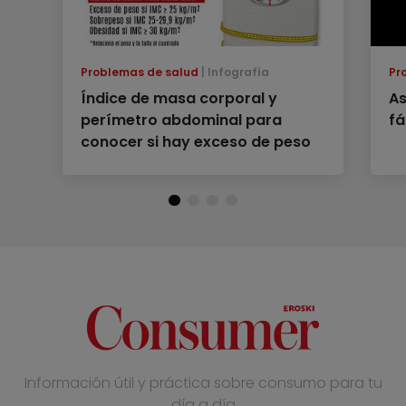
Problemas de salud
Infografía
Pr
Índice de masa corporal y
As
perímetro abdominal para
fá
conocer si hay exceso de peso
Información útil y práctica sobre consumo para tu
día a día