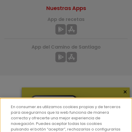
Nuestras Apps
App de recetas
App del Camino de Santiago
×
Más información
¿Quiénes somos?
En consumer.es utilizamos cookies propias y de terceros
Hemeroteca
para asegurarnos que la web funciona de manera
correcta y ofrecerte una mejor experiencia de
Contacto
navegación. Puedes aceptar todas las cookies
pulsando el botón “aceptar”, rechazarlas o configurarlas
Prensa