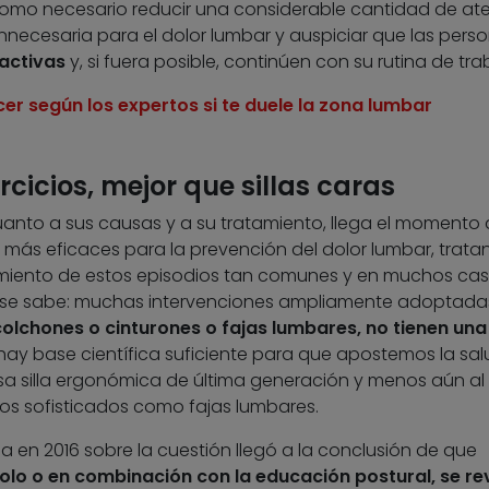
como necesario reducir una considerable cantidad de at
ecesaria para el dolor lumbar y auspiciar que las pers
activas
y, si fuera posible, continúen con su rutina de tra
er según los expertos si te duele la zona lumbar
rcicios, mejor que sillas caras
cuanto a sus causas y a su tratamiento, llega el momento
más eficaces para la prevención del dolor lumbar, trata
cimiento de estos episodios tan comunes y en muchos ca
ue se sabe: muchas intervenciones ampliamente adoptada
olchones o cinturones o fajas lumbares, no tienen un
o hay base científica suficiente para que apostemos la sa
sa silla ergonómica de última generación y menos aún al
os sofisticados como fajas lumbares.
da en 2016 sobre la cuestión llegó a la conclusión de que
 solo o en combinación con la educación postural, se r