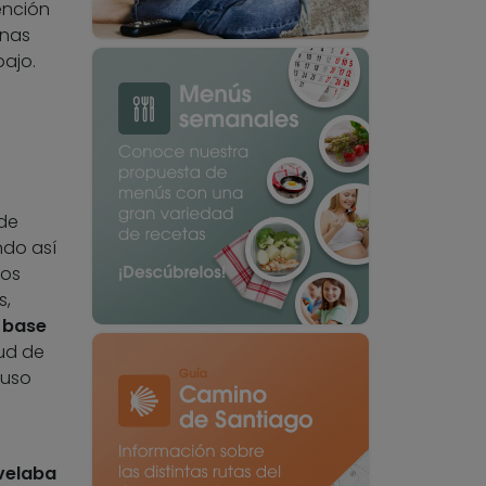
ención
onas
bajo.
 de
ndo así
sos
s,
a base
lud de
 uso
evelaba