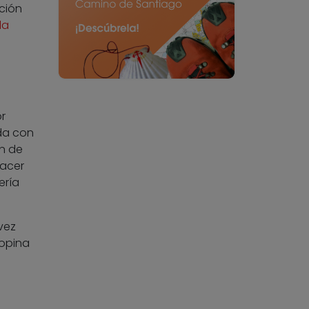
ción
la
r
da con
ón de
hacer
ería
vez
 opina