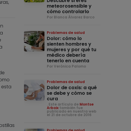
Descubre si eres
ras,
meteorosensible y
cómo controlarlo
Por Blanca Álvarez Barco
en
la
Problemas de salud
Dolor: cómo lo
e
sienten hombres y
a
mujeres y por qué tu
médico debería
tenerlo en cuenta
Por Verónica Palomo
de
como
Problemas de salud
 esta
Dolor de coxis: a qué
se debe y cómo se
cura
. Este artículo de
Montse
Arboix
también fue
publicado en nuestra web
el 21 de octubre de 2016
stillas
Problemas de salud