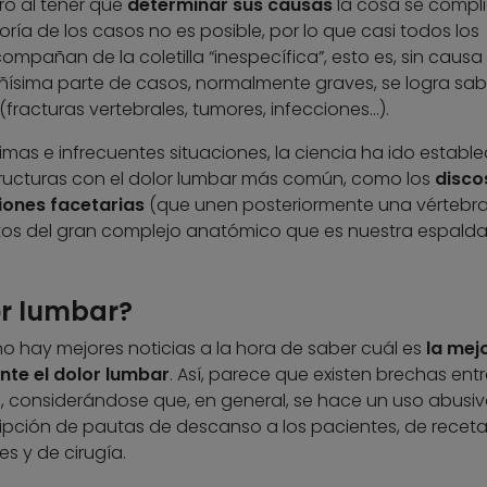
ero al tener que
determinar sus causas
la cosa se compl
ía de los casos no es posible, por lo que casi todos los
mpañan de la coletilla “inespecífica”, esto es, sin causa
eñísima parte de casos, normalmente graves, se logra sa
(fracturas vertebrales, tumores, infecciones…).
imas e infrecuentes situaciones, la ciencia ha ido establ
estructuras con el dolor lumbar más común, como los
disco
iones facetarias
(que unen posteriormente una vértebr
entos del gran complejo anatómico que es nuestra espalda
or lumbar?
 no hay mejores noticias a la hora de saber cuál es
la mej
te el dolor lumbar
. Así, parece que existen brechas entr
ca, considerándose que, en general, se hace un uso abusi
ipción de pautas de descanso a los pacientes, de recet
es y de cirugía.