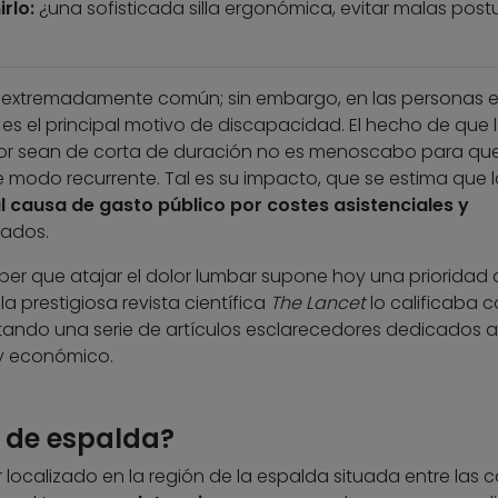
rlo:
¿una sofisticada silla ergonómica, evitar malas postu
 extremadamente común; sin embargo, en las personas 
y es el principal motivo de discapacidad. El hecho de que 
lor sean de corta de duración no es menoscabo para qu
 modo recurrente. Tal es su impacto, que se estima que l
al causa de gasto público por costes asistenciales y
lados.
aber que atajar el dolor lumbar supone hoy una prioridad 
a prestigiosa revista científica
The Lancet
lo calificaba 
ntando una serie de artículos esclarecedores dedicados a
 y económico.
r de espalda?
 localizado en la región de la espalda situada entre las co