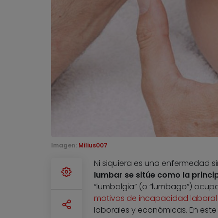
Imagen:
Milius007
Ni siquiera es una enfermedad s
lumbar se sitúe como la princ
“lumbalgia” (o “lumbago”) ocupa,
motivos de incapacidad laboral
laborales y económicas. En est