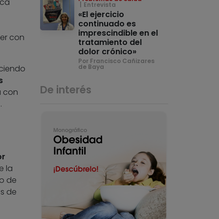
ica
Entrevista
«El ejercicio
continuado es
imprescindible en el
ber con
tratamiento del
dolor crónico»
Por Francisco Cañizares
de Baya
eciendo
s
De interés
a con
.
or
e la
vo de
as de