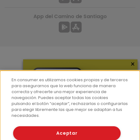
App del Camino de Santiago
×
Más información
¿Quiénes somos?
En consumer.es utilizamos cookies propias y de terceros
Hemeroteca
para asegurarnos que la web funciona de manera
correcta y ofrecerte una mejor experiencia de
Contacto
navegación. Puedes aceptar todas las cookies
pulsando el botón “aceptar”, rechazarlas o configurarlas
Prensa
para elegir libremente las que mejor se adaptan a tus
Corpus Lingüístico Consumer
necesidades.
© Fundación EROSKI
Aceptar
Aviso legal
Políticas de privacidad