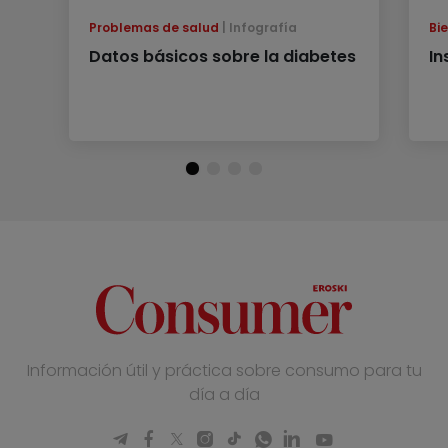
Problemas de salud
Infografía
Bi
Datos básicos sobre la diabetes
In
Información útil y práctica sobre consumo para tu
día a día