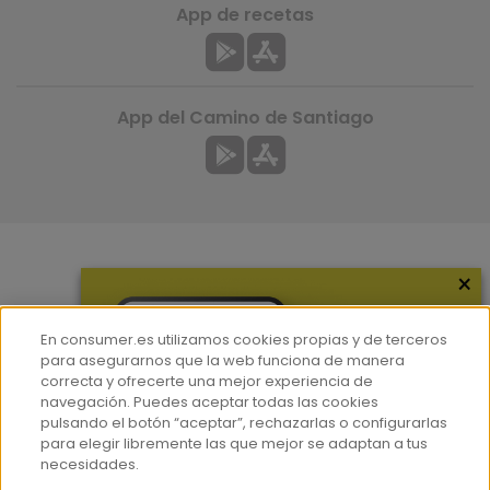
App de recetas
App del Camino de Santiago
×
Más información
¿Quiénes somos?
En consumer.es utilizamos cookies propias y de terceros
Hemeroteca
para asegurarnos que la web funciona de manera
correcta y ofrecerte una mejor experiencia de
Contacto
navegación. Puedes aceptar todas las cookies
pulsando el botón “aceptar”, rechazarlas o configurarlas
Prensa
para elegir libremente las que mejor se adaptan a tus
Corpus Lingüístico Consumer
necesidades.