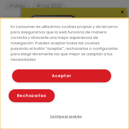
Mujer
Top 2022
×
Sigue a Consumer en
Instagram
,
X
,
Threads
,
En consumer.es utilizamos cookies propias y de terceros
Facebook
,
Linkedin
,
Whatsapp
,
Telegram
o
para asegurarnos que la web funciona de manera
Youtube
correcta y ofrecerte una mejor experiencia de
navegación. Puedes aceptar todas las cookies
pulsando el botón “aceptar”, rechazarlas o configurarlas
para elegir libremente las que mejor se adaptan a tus
necesidades.
Aceptar
Boletines EROSKI Consumer
Para estar al día y no perderte ninguna novedad
Rechazarlas
en EROSKI Consumer, suscríbete nuestros boletines
gratuitos.
Configurar cookies
Índice
Recursos relacionados
Compartir