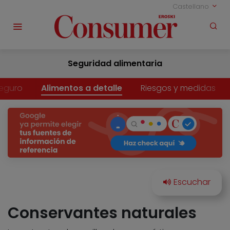
Castellano
Seguridad alimentaria
eguro
Alimentos a detalle
Riesgos y medidas
Conservantes naturales