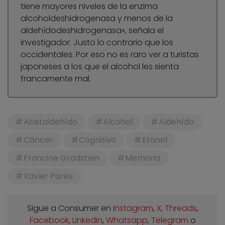
tiene mayores niveles de la enzima
alcoholdeshidrogenasa y menos de la
aldehídodeshidrogenasa», señala el
investigador. Justo lo contrario que los
occidentales. Por eso no es raro ver a turistas
japoneses a los que el alcohol les sienta
francamente mal.
Acetaldehído
Alcohol
Aldehído
Cáncer
Cognitivo
Etanol
Francine Grodstein
Memoria
Xavier Parés
Sigue a Consumer en
Instagram
,
X
,
Threads
,
Facebook
,
Linkedin
,
Whatsapp
,
Telegram
o