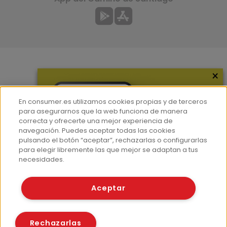
×
Más información
¿Quiénes somos?
En consumer.es utilizamos cookies propias y de terceros
Hemeroteca
para asegurarnos que la web funciona de manera
correcta y ofrecerte una mejor experiencia de
Contacto
navegación. Puedes aceptar todas las cookies
pulsando el botón “aceptar”, rechazarlas o configurarlas
Prensa
para elegir libremente las que mejor se adaptan a tus
Corpus Lingüístico Consumer
necesidades.
© Fundación EROSKI
Aceptar
Aviso legal
Políticas de privacidad
Políticas de cookies
Rechazarlas