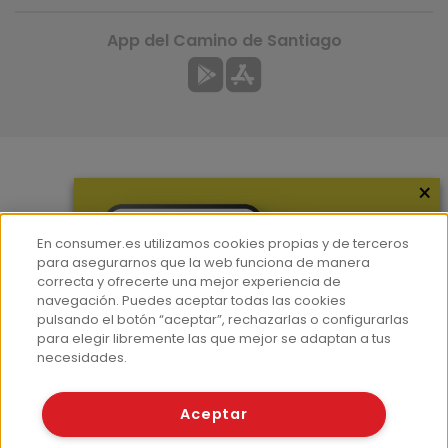
App del Camino de Santiago
×
Más información
¿Quiénes somos?
En consumer.es utilizamos cookies propias y de terceros
Hemeroteca
para asegurarnos que la web funciona de manera
correcta y ofrecerte una mejor experiencia de
Contacto
navegación. Puedes aceptar todas las cookies
pulsando el botón “aceptar”, rechazarlas o configurarlas
Prensa
para elegir libremente las que mejor se adaptan a tus
Corpus Lingüístico Consumer
necesidades.
© Fundación EROSKI
Aceptar
Aviso legal
Políticas de privacidad