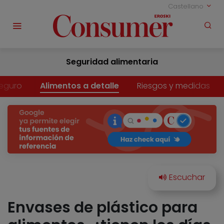
Castellano
Seguridad alimentaria
eguro
Alimentos a detalle
Riesgos y medidas
Envases de plástico para