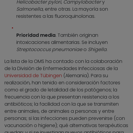
Helicobacter pylori
,
Campylobacter
y
Salmonella
, entre otras. La mayoría son
resistentes a las fluoroquinolonas.
Prioridad media
. También originan
intoxicaciones alimentarias. Se incluyen
Streptococcus pneumoniae
o
Shigella
.
La lista de la OMS ha contado con la colaboración
de la División de Enfermedades Infecciosas de la
Universidad de Tübingen
(Alemania). Para su
realización, han tenido en consideración factores
como el grado de letalidad de los patógenos; la
frecuencia con la que presentan resistencia a los
antibióticos; la facilidad con la que se transmiten
entre animales, de animales a personas y entre
personas; si las infecciones pueden prevenirse (con
vacunación o higiene); qué alternativas terapéuticas
quedan; y si se investigan nuevos antibióticos para