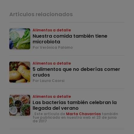
Artículos relacionados
Alimentos a detalle
Nuestra comida también tiene
microbiota
Por Verónica Palomo
Alimentos a detalle
5 alimentos que no deberías comer
crudos
Por Laura Caorsi
Alimentos a detalle
Las bacterias también celebran la
llegada del verano
. Este artículo de
Marta Chavarrías
también
fue publicado en nuestra web el 23 de junio
de 2017