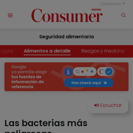
Castellano
Seguridad alimentaria
eguro
Alimentos a detalle
Riesgos y medidas
Las bacterias más