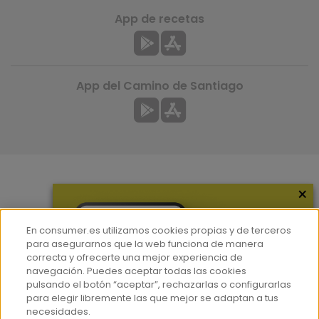
App de recetas
App del Camino de Santiago
×
Más información
¿Quiénes somos?
En consumer.es utilizamos cookies propias y de terceros
Hemeroteca
para asegurarnos que la web funciona de manera
correcta y ofrecerte una mejor experiencia de
Contacto
navegación. Puedes aceptar todas las cookies
pulsando el botón “aceptar”, rechazarlas o configurarlas
Prensa
para elegir libremente las que mejor se adaptan a tus
Corpus Lingüístico Consumer
necesidades.