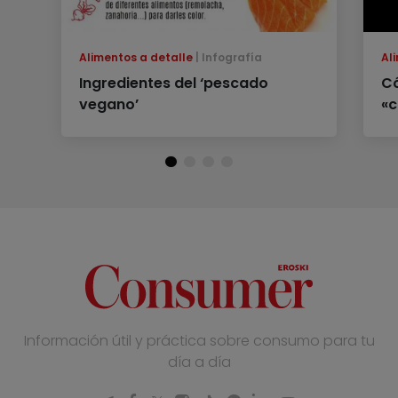
Alimentos a detalle
Infografía
Al
Ingredientes del ‘pescado
Có
vegano’
«c
Información útil y práctica sobre consumo para tu
día a día