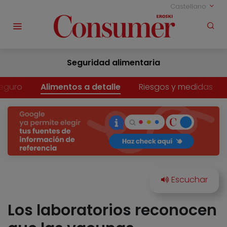
Castellano
Seguridad alimentaria
eguro
Alimentos a detalle
Riesgos y medidas
Los laboratorios reconocen